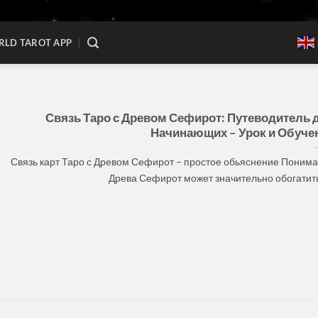
LD TAROT APP
Связь Таро с Древом Сефирот: Путеводитель 
Начинающих – Урок и Обуче
Связь карт Таро с Древом Сефирот – простое обьяснение Поним
Древа Сефирот может значительно обогатить [