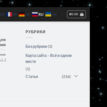
RU
₴
0.00
EN
FR
DE
UK
РУБРИКИ
для
ние
Без рубрики
(3)
ание
Карта сайта – Всё в одном
...]
месте
(1)
Статьи
(216)