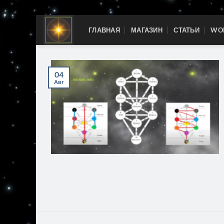
Skip
ГЛАВНАЯ
МАГАЗИН
СТАТЬИ
WOR
to
content
04
Авг