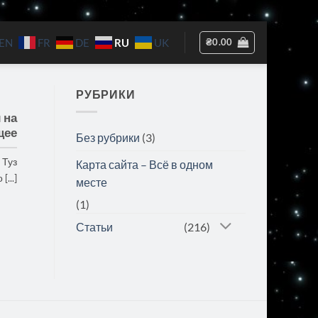
RU
₴
0.00
EN
FR
DE
UK
РУБРИКИ
 на
щее
Без рубрики
(3)
 Туз
Карта сайта – Всё в одном
[...]
месте
(1)
Статьи
(216)