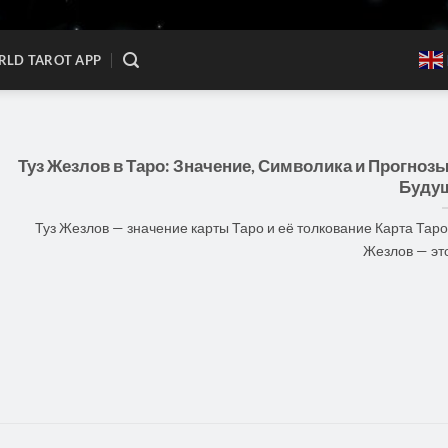
LD TAROT APP
Туз Жезлов в Таро: Значение, Символика и Прогнозы
Буду
Туз Жезлов — значение карты Таро и её толкование Карта Таро
Жезлов — это 