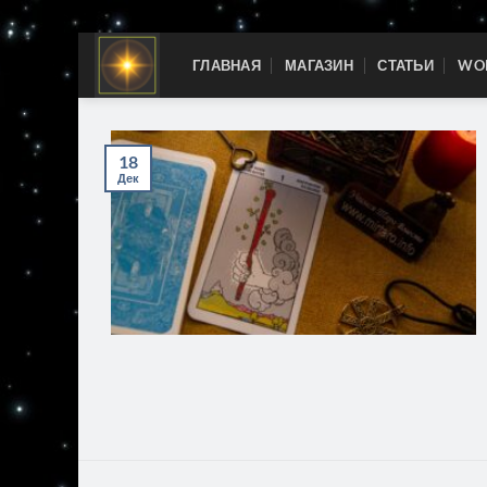
Skip
ГЛАВНАЯ
МАГАЗИН
СТАТЬИ
WOR
to
content
18
Дек