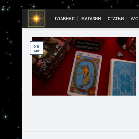
Skip
ГЛАВНАЯ
МАГАЗИН
СТАТЬИ
WOR
to
content
28
Авг