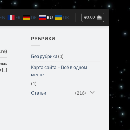
RU
₴
0.00
EN
FR
DE
UK
РУБРИКИ
те)
Без рубрики
(3)
чных
Карта сайта – Всё в одном
...]
месте
(1)
Статьи
(216)