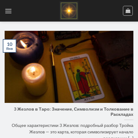
Skip
to
content
10
Янв
3 Жезлов в Таро: Значение, Символизм и Толкование в
Раскладах
Общее характеристики 3 Жезлов: подробный разбор Тройка
Жезлов — это карта, которая символизирует начало