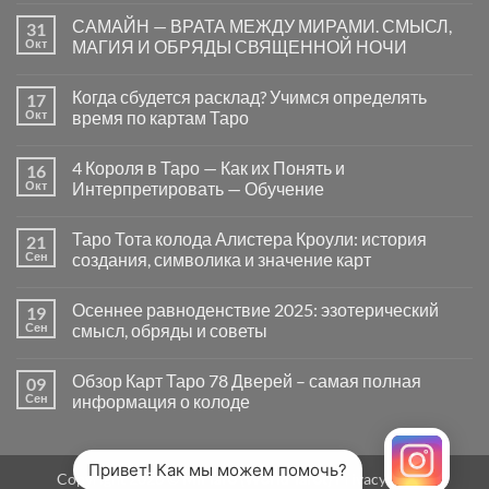
к
нет
САМАЙН — ВРАТА МЕЖДУ МИРАМИ. СМЫСЛ,
31
записи
Почему
Окт
МАГИЯ И ОБРЯДЫ СВЯЩЕННОЙ НОЧИ
вопросы
«Да
Комментариев
или
к
нет
Когда сбудется расклад? Учимся определять
17
Нет»
записи
в
САМАЙН
Окт
время по картам Таро
Таро
—
могут
ВРАТА
Комментариев
заводить
МЕЖДУ
к
нет
4 Короля в Таро — Как их Понять и
16
в
МИРАМИ.
записи
тупик
СМЫСЛ,
Когда
Окт
Интерпретировать — Обучение
и
МАГИЯ
сбудется
как
И
расклад?
Комментариев
карты
ОБРЯДЫ
Учимся
к
нет
Таро Тота колода Алистера Кроули: история
21
на
СВЯЩЕННОЙ
определять
записи
самом
НОЧИ
время
4
Сен
создания, символика и значение карт
деле
по
Короля
помогают
картам
в
Комментариев
человеку
Таро
Таро
к
нет
Осеннее равноденствие 2025: эзотерический
19
—
записи
Как
Таро
Сен
смысл, обряды и советы
их
Тота
Понять
колода
Комментариев
и
Алистера
к
нет
Обзор Карт Таро 78 Дверей – самая полная
09
Интерпретировать
Кроули:
записи
—
история
Осеннее
Сен
информация о колоде
Обучение
создания,
равноденствие
символика
2025:
Комментариев
и
эзотерический
к
нет
значение
смысл,
записи
карт
обряды
Обзор
Привет! Как мы можем помочь?
Copyright 2026 ©
MirTaro (World Tarot)
Privacy Policy
и
Карт