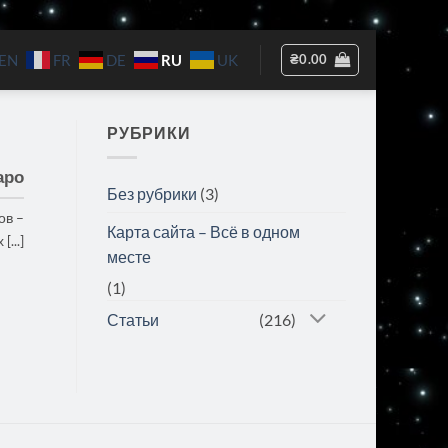
RU
₴
0.00
EN
FR
DE
UK
РУБРИКИ
аро
Без рубрики
(3)
ов –
Карта сайта – Всё в одном
...]
месте
(1)
Статьи
(216)