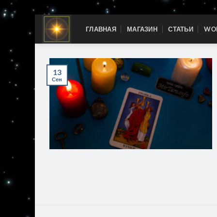
Skip
ГЛАВНАЯ
МАГАЗИН
СТАТЬИ
WOR
to
content
13
Сен