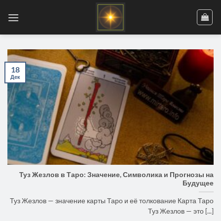
Skip
to
content
18
Дек
Туз Жезлов в Таро: Значение, Символика и Прогнозы на
Будущее
Туз Жезлов — значение карты Таро и её толкование Карта Таро
Туз Жезлов — это [...]