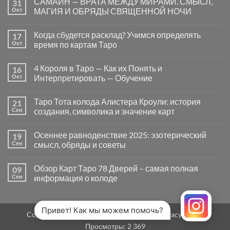
САМАЙН — ВРАТА МЕЖДУ МИРАМИ. СМЫСЛ,
31
записи
Почему
Окт
МАГИЯ И ОБРЯДЫ СВЯЩЕННОЙ НОЧИ
вопросы
«Да
Комментариев
или
к
нет
Когда сбудется расклад? Учимся определять
17
Нет»
записи
в
САМАЙН
Окт
время по картам Таро
Таро
—
могут
ВРАТА
Комментариев
заводить
МЕЖДУ
к
нет
4 Короля в Таро — Как их Понять и
16
в
МИРАМИ.
записи
тупик
СМЫСЛ,
Когда
Окт
Интерпретировать — Обучение
и
МАГИЯ
сбудется
как
И
расклад?
Комментариев
карты
ОБРЯДЫ
Учимся
к
нет
Таро Тота колода Алистера Кроули: история
21
на
СВЯЩЕННОЙ
определять
записи
самом
НОЧИ
время
4
Сен
создания, символика и значение карт
деле
по
Короля
помогают
картам
в
Комментариев
человеку
Таро
Таро
к
нет
Осеннее равноденствие 2025: эзотерический
19
—
записи
Как
Таро
Сен
смысл, обряды и советы
их
Тота
Понять
колода
Комментариев
и
Алистера
к
нет
Обзор Карт Таро 78 Дверей – самая полная
09
Интерпретировать
Кроули:
записи
—
история
Осеннее
Сен
информация о колоде
Обучение
создания,
равноденствие
символика
2025:
Комментариев
и
эзотерический
к
нет
значение
смысл,
записи
карт
обряды
Обзор
Привет! Как мы можем помочь?
Copyright 2026 ©
MirTaro (World Tarot)
Privacy Policy
и
Карт
советы
Таро
Просмотры:
2 369
78