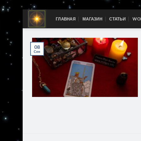
Skip
ГЛАВНАЯ
МАГАЗИН
СТАТЬИ
WOR
to
content
08
Сен