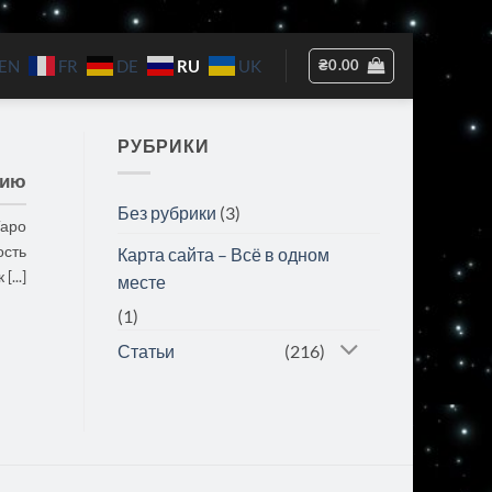
RU
₴
0.00
EN
FR
DE
UK
РУБРИКИ
нию
Без рубрики
(3)
Таро
ость
Карта сайта – Всё в одном
к [...]
месте
(1)
Статьи
(216)