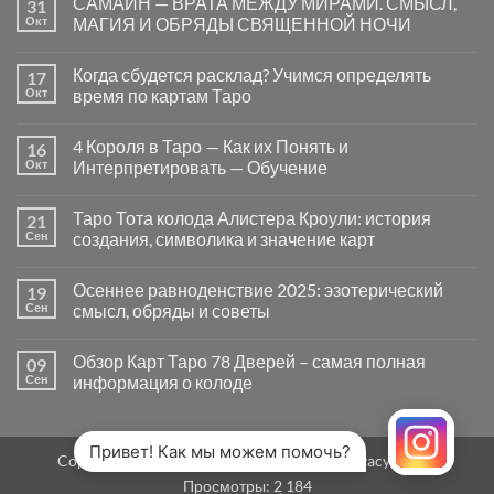
САМАЙН — ВРАТА МЕЖДУ МИРАМИ. СМЫСЛ,
31
записи
Почему
Окт
МАГИЯ И ОБРЯДЫ СВЯЩЕННОЙ НОЧИ
вопросы
«Да
Комментариев
или
к
нет
Когда сбудется расклад? Учимся определять
17
Нет»
записи
в
САМАЙН
Окт
время по картам Таро
Таро
—
могут
ВРАТА
Комментариев
заводить
МЕЖДУ
к
нет
4 Короля в Таро — Как их Понять и
16
в
МИРАМИ.
записи
тупик
СМЫСЛ,
Когда
Окт
Интерпретировать — Обучение
и
МАГИЯ
сбудется
как
И
расклад?
Комментариев
карты
ОБРЯДЫ
Учимся
к
нет
Таро Тота колода Алистера Кроули: история
21
на
СВЯЩЕННОЙ
определять
записи
самом
НОЧИ
время
4
Сен
создания, символика и значение карт
деле
по
Короля
помогают
картам
в
Комментариев
человеку
Таро
Таро
к
нет
Осеннее равноденствие 2025: эзотерический
19
—
записи
Как
Таро
Сен
смысл, обряды и советы
их
Тота
Понять
колода
Комментариев
и
Алистера
к
нет
Обзор Карт Таро 78 Дверей – самая полная
09
Интерпретировать
Кроули:
записи
—
история
Осеннее
Сен
информация о колоде
Обучение
создания,
равноденствие
символика
2025:
Комментариев
и
эзотерический
к
нет
значение
смысл,
записи
карт
обряды
Обзор
Привет! Как мы можем помочь?
Copyright 2026 ©
MirTaro (World Tarot)
Privacy Policy
и
Карт
советы
Таро
Просмотры:
2 184
78