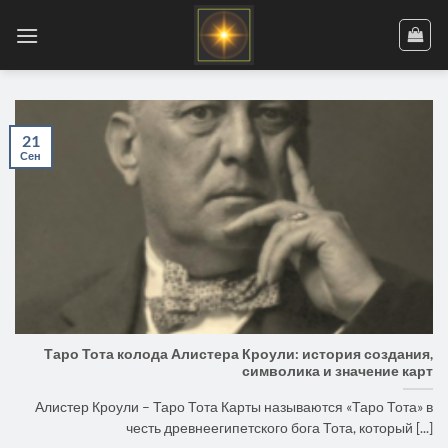
Skip
to
content
21
Сен
Таро Тота колода Алистера Кроули: история создания,
символика и значение карт
Алистер Кроули – Таро Тота Карты называются «Таро Тота» в
честь древнеегипетского бога Тота, который [...]