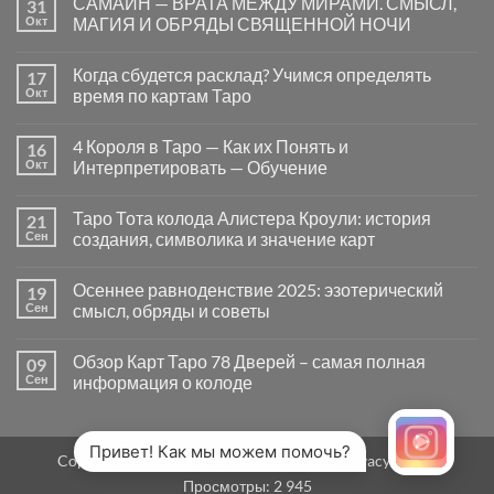
САМАЙН — ВРАТА МЕЖДУ МИРАМИ. СМЫСЛ,
31
записи
Почему
Окт
МАГИЯ И ОБРЯДЫ СВЯЩЕННОЙ НОЧИ
вопросы
«Да
Комментариев
или
к
нет
Когда сбудется расклад? Учимся определять
17
Нет»
записи
в
САМАЙН
Окт
время по картам Таро
Таро
—
могут
ВРАТА
Комментариев
заводить
МЕЖДУ
к
нет
4 Короля в Таро — Как их Понять и
16
в
МИРАМИ.
записи
тупик
СМЫСЛ,
Когда
Окт
Интерпретировать — Обучение
и
МАГИЯ
сбудется
как
И
расклад?
Комментариев
карты
ОБРЯДЫ
Учимся
к
нет
Таро Тота колода Алистера Кроули: история
21
на
СВЯЩЕННОЙ
определять
записи
самом
НОЧИ
время
4
Сен
создания, символика и значение карт
деле
по
Короля
помогают
картам
в
Комментариев
человеку
Таро
Таро
к
нет
Осеннее равноденствие 2025: эзотерический
19
—
записи
Как
Таро
Сен
смысл, обряды и советы
их
Тота
Понять
колода
Комментариев
и
Алистера
к
нет
Обзор Карт Таро 78 Дверей – самая полная
09
Интерпретировать
Кроули:
записи
—
история
Осеннее
Сен
информация о колоде
Обучение
создания,
равноденствие
символика
2025:
Комментариев
и
эзотерический
к
нет
значение
смысл,
записи
карт
обряды
Обзор
Привет! Как мы можем помочь?
Copyright 2026 ©
MirTaro (World Tarot)
Privacy Policy
и
Карт
советы
Таро
Просмотры:
2 945
78