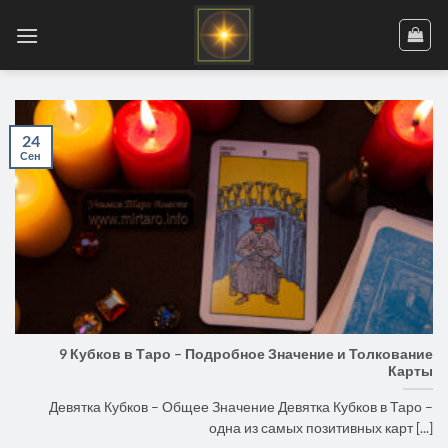
Skip
to
content
24
Сен
9 Кубков в Таро – Подробное Значение и Толкование
Карты
Девятка Кубков – Общее Значение Девятка Кубков в Таро –
одна из самых позитивных карт [...]