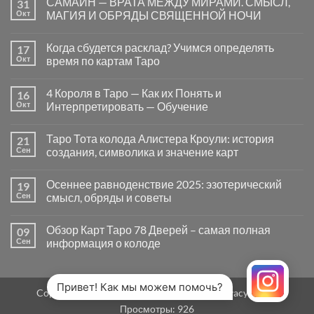
САМАЙН — ВРАТА МЕЖДУ МИРАМИ. СМЫСЛ,
31
записи
Почему
Окт
МАГИЯ И ОБРЯДЫ СВЯЩЕННОЙ НОЧИ
вопросы
«Да
Комментариев
или
к
нет
Когда сбудется расклад? Учимся определять
17
Нет»
записи
в
САМАЙН
Окт
время по картам Таро
Таро
—
могут
ВРАТА
Комментариев
заводить
МЕЖДУ
к
нет
4 Короля в Таро — Как их Понять и
16
в
МИРАМИ.
записи
тупик
СМЫСЛ,
Когда
Окт
Интерпретировать — Обучение
и
МАГИЯ
сбудется
как
И
расклад?
Комментариев
карты
ОБРЯДЫ
Учимся
к
нет
Таро Тота колода Алистера Кроули: история
21
на
СВЯЩЕННОЙ
определять
записи
самом
НОЧИ
время
4
Сен
создания, символика и значение карт
деле
по
Короля
помогают
картам
в
Комментариев
человеку
Таро
Таро
к
нет
Осеннее равноденствие 2025: эзотерический
19
—
записи
Как
Таро
Сен
смысл, обряды и советы
их
Тота
Понять
колода
Комментариев
и
Алистера
к
нет
Обзор Карт Таро 78 Дверей – самая полная
09
Интерпретировать
Кроули:
записи
—
история
Осеннее
Сен
информация о колоде
Обучение
создания,
равноденствие
символика
2025:
Комментариев
и
эзотерический
к
нет
значение
смысл,
записи
карт
обряды
Обзор
Привет! Как мы можем помочь?
Copyright 2026 ©
MirTaro (World Tarot)
Privacy Policy
и
Карт
советы
Таро
Просмотры:
926
78