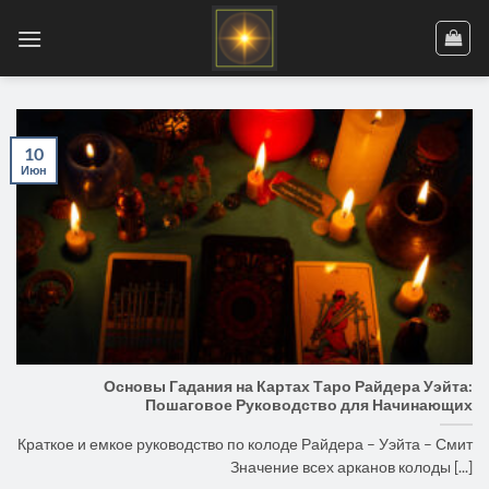
Skip
to
content
10
Июн
Основы Гадания на Картах Таро Райдера Уэйта:
Пошаговое Руководство для Начинающих
Краткое и емкое руководство по колоде Райдера – Уэйта – Смит
Значение всех арканов колоды [...]