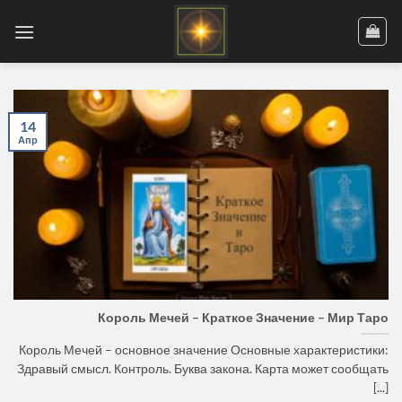
Skip
to
content
14
Апр
Король Мечей – Краткое Значение – Мир Таро
Король Мечей – основное значение Основные характеристики:
Здравый смысл. Контроль. Буква закона. Карта может сообщать
[...]