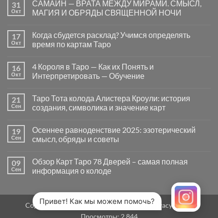
САМАЙН — ВРАТА МЕЖДУ МИРАМИ. СМЫСЛ,
31
записи
Почему
Окт
МАГИЯ И ОБРЯДЫ СВЯЩЕННОЙ НОЧИ
вопросы
«Да
Комментариев
или
к
нет
Когда сбудется расклад? Учимся определять
17
Нет»
записи
в
САМАЙН
Окт
время по картам Таро
Таро
—
могут
ВРАТА
Комментариев
заводить
МЕЖДУ
к
нет
4 Короля в Таро — Как их Понять и
16
в
МИРАМИ.
записи
тупик
СМЫСЛ,
Когда
Окт
Интерпретировать — Обучение
и
МАГИЯ
сбудется
как
И
расклад?
Комментариев
карты
ОБРЯДЫ
Учимся
к
нет
Таро Тота колода Алистера Кроули: история
21
на
СВЯЩЕННОЙ
определять
записи
самом
НОЧИ
время
4
Сен
создания, символика и значение карт
деле
по
Короля
помогают
картам
в
Комментариев
человеку
Таро
Таро
к
нет
Осеннее равноденствие 2025: эзотерический
19
—
записи
Как
Таро
Сен
смысл, обряды и советы
их
Тота
Понять
колода
Комментариев
и
Алистера
к
нет
Обзор Карт Таро 78 Дверей – самая полная
09
Интерпретировать
Кроули:
записи
—
история
Осеннее
Сен
информация о колоде
Обучение
создания,
равноденствие
символика
2025:
Комментариев
и
эзотерический
к
нет
значение
смысл,
записи
карт
обряды
Обзор
Привет! Как мы можем помочь?
Copyright 2026 ©
MirTaro (World Tarot)
Privacy Policy
и
Карт
советы
Таро
Просмотры:
2 844