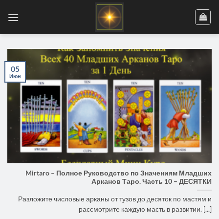
Skip
to
content
05
Июн
Mirtaro – Полное Руководство по Значениям Младших
Арканов Таро. Часть 10 – ДЕСЯТКИ
Разложите числовые арканы от тузов до десяток по мастям и
рассмотрите каждую масть в развитии. [...]