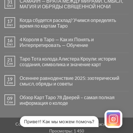
САМАЙН — ВРАТА МЕЖДУ МИРАМИ. СМЫСЛ,
31
записи
Почему
Окт
МАГИЯ И ОБРЯДЫ СВЯЩЕННОЙ НОЧИ
вопросы
«Да
Комментариев
или
к
нет
Когда сбудется расклад? Учимся определять
17
Нет»
записи
в
САМАЙН
Окт
время по картам Таро
Таро
—
могут
ВРАТА
Комментариев
заводить
МЕЖДУ
к
нет
4 Короля в Таро — Как их Понять и
16
в
МИРАМИ.
записи
тупик
СМЫСЛ,
Когда
Окт
Интерпретировать — Обучение
и
МАГИЯ
сбудется
как
И
расклад?
Комментариев
карты
ОБРЯДЫ
Учимся
к
нет
Таро Тота колода Алистера Кроули: история
21
на
СВЯЩЕННОЙ
определять
записи
самом
НОЧИ
время
4
Сен
создания, символика и значение карт
деле
по
Короля
помогают
картам
в
Комментариев
человеку
Таро
Таро
к
нет
Осеннее равноденствие 2025: эзотерический
19
—
записи
Как
Таро
Сен
смысл, обряды и советы
их
Тота
Понять
колода
Комментариев
и
Алистера
к
нет
Обзор Карт Таро 78 Дверей – самая полная
09
Интерпретировать
Кроули:
записи
—
история
Осеннее
Сен
информация о колоде
Обучение
создания,
равноденствие
символика
2025:
Комментариев
и
эзотерический
к
нет
значение
смысл,
записи
карт
обряды
Обзор
Привет! Как мы можем помочь?
Copyright 2026 ©
MirTaro (World Tarot)
Privacy Policy
и
Карт
советы
Таро
Просмотры:
1 450
78