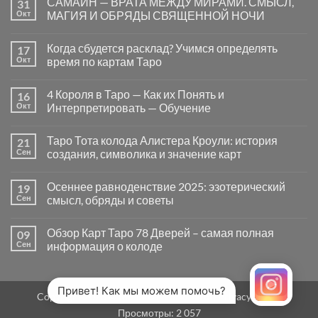
САМАЙН — ВРАТА МЕЖДУ МИРАМИ. СМЫСЛ,
31
записи
Почему
Окт
МАГИЯ И ОБРЯДЫ СВЯЩЕННОЙ НОЧИ
вопросы
«Да
Комментариев
или
к
нет
Когда сбудется расклад? Учимся определять
17
Нет»
записи
в
САМАЙН
Окт
время по картам Таро
Таро
—
могут
ВРАТА
Комментариев
заводить
МЕЖДУ
к
нет
4 Короля в Таро — Как их Понять и
16
в
МИРАМИ.
записи
тупик
СМЫСЛ,
Когда
Окт
Интерпретировать — Обучение
и
МАГИЯ
сбудется
как
И
расклад?
Комментариев
карты
ОБРЯДЫ
Учимся
к
нет
Таро Тота колода Алистера Кроули: история
21
на
СВЯЩЕННОЙ
определять
записи
самом
НОЧИ
время
4
Сен
создания, символика и значение карт
деле
по
Короля
помогают
картам
в
Комментариев
человеку
Таро
Таро
к
нет
Осеннее равноденствие 2025: эзотерический
19
—
записи
Как
Таро
Сен
смысл, обряды и советы
их
Тота
Понять
колода
Комментариев
и
Алистера
к
нет
Обзор Карт Таро 78 Дверей – самая полная
09
Интерпретировать
Кроули:
записи
—
история
Осеннее
Сен
информация о колоде
Обучение
создания,
равноденствие
символика
2025:
Комментариев
и
эзотерический
к
нет
значение
смысл,
записи
карт
обряды
Обзор
Привет! Как мы можем помочь?
Copyright 2026 ©
MirTaro (World Tarot)
Privacy Policy
и
Карт
советы
Таро
Просмотры:
2 057
78