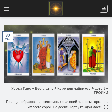
Skip
to
content
30
Май
Уроки Таро – Бесплатный Курс для чайников. Часть 3 –
ТРОЙКИ
Принцип образования системных значений числовых арканов.
Их всего сорок. По десять карт у каждой масти. [...]