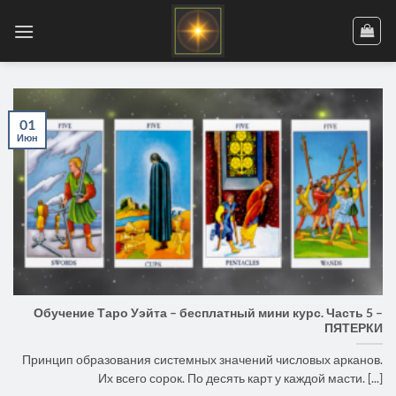
Skip
to
content
01
Июн
Обучение Таро Уэйта – бесплатный мини курс. Часть 5 –
ПЯТЕРКИ
Принцип образования системных значений числовых арканов.
Их всего сорок. По десять карт у каждой масти. [...]