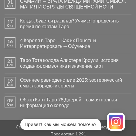
САМАЙН — ВРАТА МЕЖДУ МИРАМИ. СМЫСЛ,
31
записи
Почему
Окт
МАГИЯ И ОБРЯДЫ СВЯЩЕННОЙ НОЧИ
вопросы
«Да
Комментариев
или
к
нет
Когда сбудется расклад? Учимся определять
17
Нет»
записи
в
САМАЙН
Окт
время по картам Таро
Таро
—
могут
ВРАТА
Комментариев
заводить
МЕЖДУ
к
нет
4 Короля в Таро — Как их Понять и
16
в
МИРАМИ.
записи
тупик
СМЫСЛ,
Когда
Окт
Интерпретировать — Обучение
и
МАГИЯ
сбудется
как
И
расклад?
Комментариев
карты
ОБРЯДЫ
Учимся
к
нет
Таро Тота колода Алистера Кроули: история
21
на
СВЯЩЕННОЙ
определять
записи
самом
НОЧИ
время
4
Сен
создания, символика и значение карт
деле
по
Короля
помогают
картам
в
Комментариев
человеку
Таро
Таро
к
нет
Осеннее равноденствие 2025: эзотерический
19
—
записи
Как
Таро
Сен
смысл, обряды и советы
их
Тота
Понять
колода
Комментариев
и
Алистера
к
нет
Обзор Карт Таро 78 Дверей – самая полная
09
Интерпретировать
Кроули:
записи
—
история
Осеннее
Сен
информация о колоде
Обучение
создания,
равноденствие
символика
2025:
Комментариев
и
эзотерический
к
нет
значение
смысл,
записи
карт
обряды
Обзор
Привет! Как мы можем помочь?
Copyright 2026 ©
MirTaro (World Tarot)
Privacy Policy
и
Карт
советы
Таро
Просмотры:
1 291
78