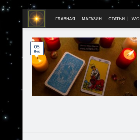
Skip
ГЛАВНАЯ
МАГАЗИН
СТАТЬИ
WOR
to
content
05
Дек