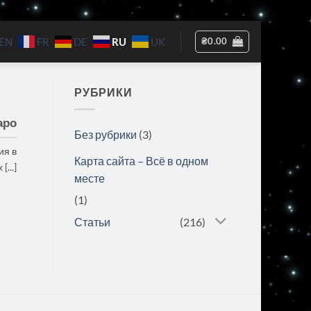
RU
₴
0.00
EN
FR
DE
UK
РУБРИКИ
аро
Без рубрики
(3)
ия в
Карта сайта – Всё в одном
...]
месте
(1)
Статьи
(216)