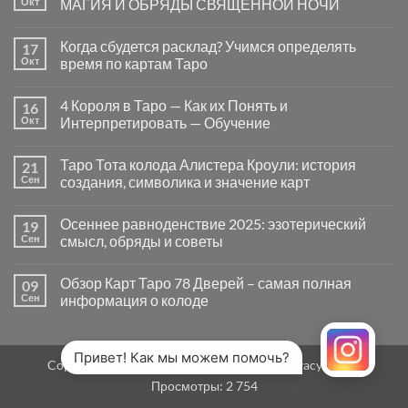
Окт
МАГИЯ И ОБРЯДЫ СВЯЩЕННОЙ НОЧИ
вопросы
«Да
Комментариев
или
к
нет
Когда сбудется расклад? Учимся определять
17
Нет»
записи
в
САМАЙН
Окт
время по картам Таро
Таро
—
могут
ВРАТА
Комментариев
заводить
МЕЖДУ
к
нет
4 Короля в Таро — Как их Понять и
16
в
МИРАМИ.
записи
тупик
СМЫСЛ,
Когда
Окт
Интерпретировать — Обучение
и
МАГИЯ
сбудется
как
И
расклад?
Комментариев
карты
ОБРЯДЫ
Учимся
к
нет
Таро Тота колода Алистера Кроули: история
21
на
СВЯЩЕННОЙ
определять
записи
самом
НОЧИ
время
4
Сен
создания, символика и значение карт
деле
по
Короля
помогают
картам
в
Комментариев
человеку
Таро
Таро
к
нет
Осеннее равноденствие 2025: эзотерический
19
—
записи
Как
Таро
Сен
смысл, обряды и советы
их
Тота
Понять
колода
Комментариев
и
Алистера
к
нет
Обзор Карт Таро 78 Дверей – самая полная
09
Интерпретировать
Кроули:
записи
—
история
Осеннее
Сен
информация о колоде
Обучение
создания,
равноденствие
символика
2025:
Комментариев
и
эзотерический
к
нет
значение
смысл,
записи
карт
обряды
Обзор
Привет! Как мы можем помочь?
Copyright 2026 ©
MirTaro (World Tarot)
Privacy Policy
и
Карт
советы
Таро
Просмотры:
2 754
78
Дверей