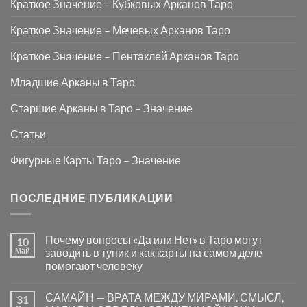
Краткое Значение – Кубковых Арканов Таро
Краткое Значение – Мечевых Арканов Таро
Краткое Значение – Пентаклей Арканов Таро
Младшие Арканы в Таро
Старшие Арканы в Таро – Значение
Статьи
Фигурные Карты Таро – Значение
ПОСЛЕДНИЕ ПУБЛИКАЦИИ
Почему вопросы «Да или Нет» в Таро могут
10
Май
заводить в тупик и как карты на самом деле
помогают человеку
Комментариев
к
нет
САМАЙН — ВРАТА МЕЖДУ МИРАМИ. СМЫСЛ,
31
записи
Почему