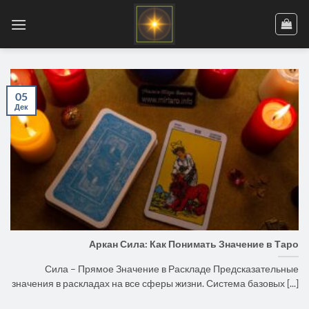
Skip
to
content
05
Дек
Аркан Сила: Как Понимать Значение в Таро
Сила – Прямое Значение в Раскладе Предсказательные
значения в раскладах на все сферы жизни. Система базовых [...]