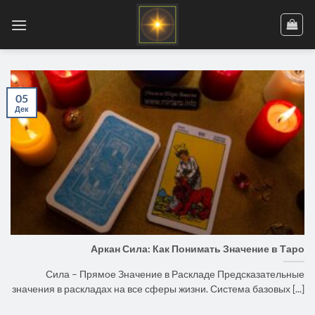
Skip
to
content
05
Дек
Аркан Сила: Как Понимать Значение в Таро
Сила – Прямое Значение в Раскладе Предсказательные
значения в раскладах на все сферы жизни. Система базовых [...]