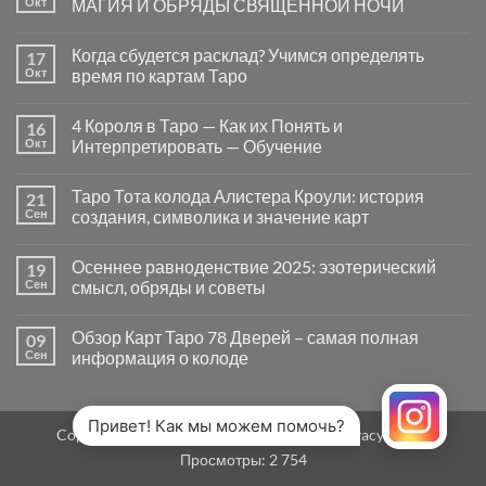
Окт
МАГИЯ И ОБРЯДЫ СВЯЩЕННОЙ НОЧИ
вопросы
«Да
Комментариев
или
к
нет
Когда сбудется расклад? Учимся определять
17
Нет»
записи
в
САМАЙН
Окт
время по картам Таро
Таро
—
могут
ВРАТА
Комментариев
заводить
МЕЖДУ
к
нет
4 Короля в Таро — Как их Понять и
16
в
МИРАМИ.
записи
тупик
СМЫСЛ,
Когда
Окт
Интерпретировать — Обучение
и
МАГИЯ
сбудется
как
И
расклад?
Комментариев
карты
ОБРЯДЫ
Учимся
к
нет
Таро Тота колода Алистера Кроули: история
21
на
СВЯЩЕННОЙ
определять
записи
самом
НОЧИ
время
4
Сен
создания, символика и значение карт
деле
по
Короля
помогают
картам
в
Комментариев
человеку
Таро
Таро
к
нет
Осеннее равноденствие 2025: эзотерический
19
—
записи
Как
Таро
Сен
смысл, обряды и советы
их
Тота
Понять
колода
Комментариев
и
Алистера
к
нет
Обзор Карт Таро 78 Дверей – самая полная
09
Интерпретировать
Кроули:
записи
—
история
Осеннее
Сен
информация о колоде
Обучение
создания,
равноденствие
символика
2025:
Комментариев
и
эзотерический
к
нет
значение
смысл,
записи
карт
обряды
Обзор
Привет! Как мы можем помочь?
Copyright 2026 ©
MirTaro (World Tarot)
Privacy Policy
и
Карт
советы
Таро
Просмотры:
2 754
78
Дверей