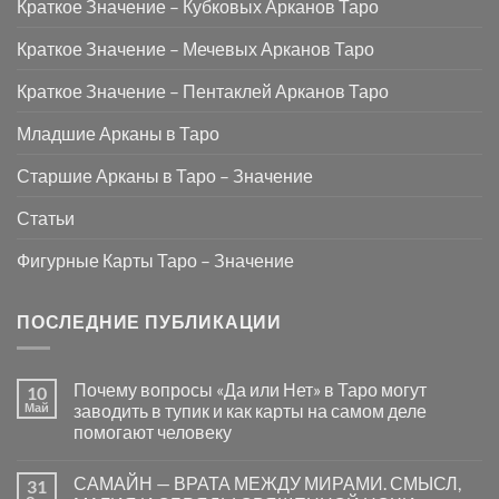
Краткое Значение – Кубковых Арканов Таро
Краткое Значение – Мечевых Арканов Таро
Краткое Значение – Пентаклей Арканов Таро
Младшие Арканы в Таро
Старшие Арканы в Таро – Значение
Статьи
Фигурные Карты Таро – Значение
ПОСЛЕДНИЕ ПУБЛИКАЦИИ
Почему вопросы «Да или Нет» в Таро могут
10
Май
заводить в тупик и как карты на самом деле
помогают человеку
Комментариев
к
нет
САМАЙН — ВРАТА МЕЖДУ МИРАМИ. СМЫСЛ,
31
записи
Почему