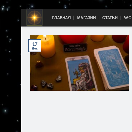
Skip
ГЛАВНАЯ
МАГАЗИН
СТАТЬИ
WOR
to
content
17
Дек