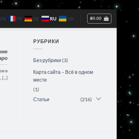
RU
₴
0.00
EN
FR
DE
UK
РУБРИКИ
ние
аро
Без рубрики
(3)
ов в
Карта сайта – Всё в одном
[...]
месте
(1)
Статьи
(216)