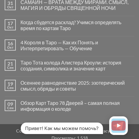
САМАЙН — ВРАТА МЕЖДУ МИРАМИ. СМЫСЛ,
31
записи
Почему
Окт
МАГИЯ И ОБРЯДЫ СВЯЩЕННОЙ НОЧИ
вопросы
«Да
Комментариев
или
к
нет
Когда сбудется расклад? Учимся определять
17
Нет»
записи
в
САМАЙН
Окт
время по картам Таро
Таро
—
могут
ВРАТА
Комментариев
заводить
МЕЖДУ
к
нет
4 Короля в Таро — Как их Понять и
16
в
МИРАМИ.
записи
тупик
СМЫСЛ,
Когда
Окт
Интерпретировать — Обучение
и
МАГИЯ
сбудется
как
И
расклад?
Комментариев
карты
ОБРЯДЫ
Учимся
к
нет
Таро Тота колода Алистера Кроули: история
21
на
СВЯЩЕННОЙ
определять
записи
самом
НОЧИ
время
4
Сен
создания, символика и значение карт
деле
по
Короля
помогают
картам
в
Комментариев
человеку
Таро
Таро
к
нет
Осеннее равноденствие 2025: эзотерический
19
—
записи
Как
Таро
Сен
смысл, обряды и советы
их
Тота
Понять
колода
Комментариев
и
Алистера
к
нет
Обзор Карт Таро 78 Дверей – самая полная
09
Интерпретировать
Кроули:
записи
—
история
Осеннее
Сен
информация о колоде
Обучение
создания,
равноденствие
символика
2025:
Комментариев
и
эзотерический
к
нет
значение
смысл,
записи
карт
обряды
Обзор
Привет! Как мы можем помочь?
Copyright 2026 ©
MirTaro (World Tarot)
Privacy Policy
и
Карт
советы
Таро
Просмотры:
1 518