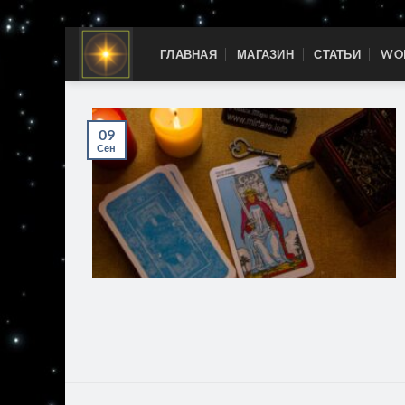
Skip
ГЛАВНАЯ
МАГАЗИН
СТАТЬИ
WOR
to
content
09
Сен