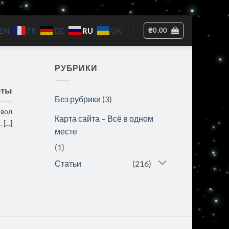
RU
₴
0.00
EN
FR
DE
UK
РУБРИКИ
рты
Без рубрики
(3)
мвол
Карта сайта – Всё в одном
...]
месте
(1)
Статьи
(216)