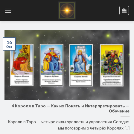
Skip
to
content
16
Окт
4 Короля в Таро — Как их Понять и Интерпретировать —
Обучение
Короли в Таро — четыре силы зрелости и управления Сегодня
мы поговорим о четырёх Королях [...]