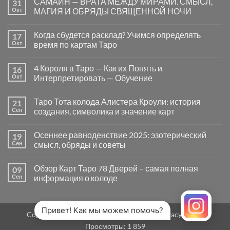
САМАЙН — ВРАТА МЕЖДУ МИРАМИ. СМЫСЛ,
31
записи
Почему
Окт
МАГИЯ И ОБРЯДЫ СВЯЩЕННОЙ НОЧИ
вопросы
«Да
Комментариев
или
к
нет
Когда сбудется расклад? Учимся определять
17
Нет»
записи
в
САМАЙН
Окт
время по картам Таро
Таро
—
могут
ВРАТА
Комментариев
заводить
МЕЖДУ
к
нет
4 Короля в Таро — Как их Понять и
16
в
МИРАМИ.
записи
тупик
СМЫСЛ,
Когда
Окт
Интерпретировать — Обучение
и
МАГИЯ
сбудется
как
И
расклад?
Комментариев
карты
ОБРЯДЫ
Учимся
к
нет
Таро Тота колода Алистера Кроули: история
21
на
СВЯЩЕННОЙ
определять
записи
самом
НОЧИ
время
4
Сен
создания, символика и значение карт
деле
по
Короля
помогают
картам
в
Комментариев
человеку
Таро
Таро
к
нет
Осеннее равноденствие 2025: эзотерический
19
—
записи
Как
Таро
Сен
смысл, обряды и советы
их
Тота
Понять
колода
Комментариев
и
Алистера
к
нет
Обзор Карт Таро 78 Дверей – самая полная
09
Интерпретировать
Кроули:
записи
—
история
Осеннее
Сен
информация о колоде
Обучение
создания,
равноденствие
символика
2025:
Комментариев
и
эзотерический
к
нет
значение
смысл,
записи
карт
обряды
Обзор
Привет! Как мы можем помочь?
Copyright 2026 ©
MirTaro (World Tarot)
Privacy Policy
и
Карт
советы
Таро
Просмотры:
1 859
78