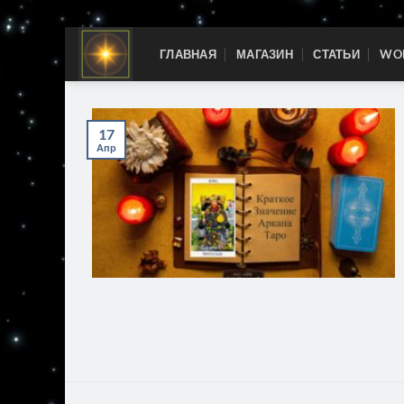
Skip
ГЛАВНАЯ
МАГАЗИН
СТАТЬИ
WOR
to
content
17
Апр