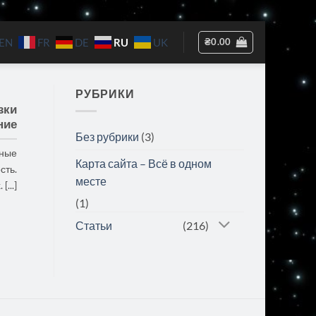
RU
₴
0.00
EN
FR
DE
UK
РУБРИКИ
зки
ние
Без рубрики
(3)
вные
Карта сайта – Всё в одном
сть.
месте
...]
(1)
Статьи
(216)