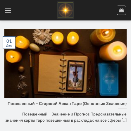
Skip
to
content
01
Дек
Повешенный – Старший Аркан Таро (Основные Значения)
Повешенный – Значение и Прогноз Предсказательные
значения карты таро повешенный в раскладах на все сферы [...]