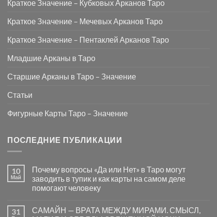
Краткое Значение – Кубковых Арканов Таро
Краткое Значение – Мечевых Арканов Таро
Краткое Значение – Пентаклей Арканов Таро
Младшие Арканы в Таро
Старшие Арканы в Таро – Значение
Статьи
Фигурные Карты Таро – Значение
ПОСЛЕДНИЕ ПУБЛИКАЦИИ
Почему вопросы «Да или Нет» в Таро могут
10
Май
заводить в тупик и как карты на самом деле
помогают человеку
Комментариев
к
нет
САМАЙН — ВРАТА МЕЖДУ МИРАМИ. СМЫСЛ,
31
записи
Почему