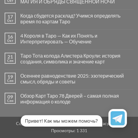
Окт
МАГИЯ И ОБРЯДЫ СВЯЩЕННОЙ НОЧИ
вопросы
«Да
Комментариев
или
к
нет
Когда сбудется расклад? Учимся определять
17
Нет»
записи
в
САМАЙН
Окт
время по картам Таро
Таро
—
могут
ВРАТА
Комментариев
заводить
МЕЖДУ
к
нет
4 Короля в Таро — Как их Понять и
16
в
МИРАМИ.
записи
тупик
СМЫСЛ,
Когда
Окт
Интерпретировать — Обучение
и
МАГИЯ
сбудется
как
И
расклад?
Комментариев
карты
ОБРЯДЫ
Учимся
к
нет
Таро Тота колода Алистера Кроули: история
21
на
СВЯЩЕННОЙ
определять
записи
самом
НОЧИ
время
4
Сен
создания, символика и значение карт
деле
по
Короля
помогают
картам
в
Комментариев
человеку
Таро
Таро
к
нет
Осеннее равноденствие 2025: эзотерический
19
—
записи
Как
Таро
Сен
смысл, обряды и советы
их
Тота
Понять
колода
Комментариев
и
Алистера
к
нет
Обзор Карт Таро 78 Дверей – самая полная
09
Интерпретировать
Кроули:
записи
—
история
Осеннее
Сен
информация о колоде
Обучение
создания,
равноденствие
символика
2025:
Комментариев
и
эзотерический
к
нет
значение
смысл,
записи
карт
обряды
Обзор
Привет! Как мы можем помочь?
Copyright 2026 ©
MirTaro (World Tarot)
Privacy Policy
и
Карт
советы
Таро
Просмотры:
1 331
78
Дверей