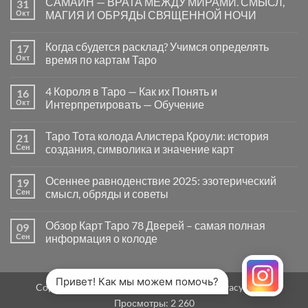
САМАЙН — ВРАТА МЕЖДУ МИРАМИ. СМЫСЛ,
31
записи
Почему
Окт
МАГИЯ И ОБРЯДЫ СВЯЩЕННОЙ НОЧИ
вопросы
«Да
Комментариев
или
к
нет
Когда сбудется расклад? Учимся определять
17
Нет»
записи
в
САМАЙН
Окт
время по картам Таро
Таро
—
могут
ВРАТА
Комментариев
заводить
МЕЖДУ
к
нет
4 Короля в Таро — Как их Понять и
16
в
МИРАМИ.
записи
тупик
СМЫСЛ,
Когда
Окт
Интерпретировать — Обучение
и
МАГИЯ
сбудется
как
И
расклад?
Комментариев
карты
ОБРЯДЫ
Учимся
к
нет
Таро Тота колода Алистера Кроули: история
21
на
СВЯЩЕННОЙ
определять
записи
самом
НОЧИ
время
4
Сен
создания, символика и значение карт
деле
по
Короля
помогают
картам
в
Комментариев
человеку
Таро
Таро
к
нет
Осеннее равноденствие 2025: эзотерический
19
—
записи
Как
Таро
Сен
смысл, обряды и советы
их
Тота
Понять
колода
Комментариев
и
Алистера
к
нет
Обзор Карт Таро 78 Дверей – самая полная
09
Интерпретировать
Кроули:
записи
—
история
Осеннее
Сен
информация о колоде
Обучение
создания,
равноденствие
символика
2025:
Комментариев
и
эзотерический
к
нет
значение
смысл,
записи
карт
обряды
Обзор
Привет! Как мы можем помочь?
Copyright 2026 ©
MirTaro (World Tarot)
Privacy Policy
и
Карт
советы
Таро
Просмотры:
2 260
78