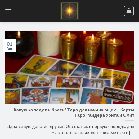
Skip
to
content
01
Авг
Какую колоду выбрать? Таро для начинающих – Карты
Таро Райдера Уэйта и Смит
Здравствуй, дорогие друзья! Эта статья, в первую очередь, для
тех, кто только начинает знакомиться с [...]