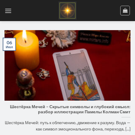
Skip
to
content
06
Июл
Шестёрка Мечей – Скрытые символы и глубокий смысл:
разбор иллюстрации Памелы Колман Смит
Шестёрка Мечей: путь к облегчению, движение к разуму. Вода —
как символ эмоционального фона, перехода, [...]