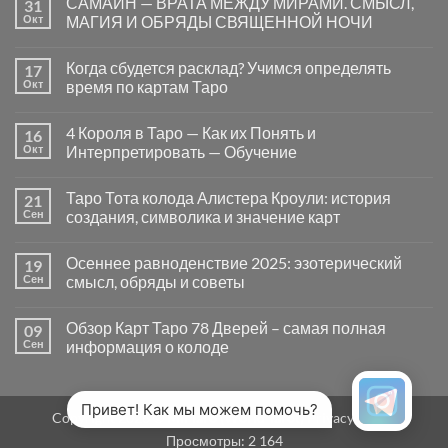
САМАЙН — ВРАТА МЕЖДУ МИРАМИ. СМЫСЛ,
31
записи
Почему
Окт
МАГИЯ И ОБРЯДЫ СВЯЩЕННОЙ НОЧИ
вопросы
«Да
Комментариев
или
к
нет
Когда сбудется расклад? Учимся определять
17
Нет»
записи
в
САМАЙН
Окт
время по картам Таро
Таро
—
могут
ВРАТА
Комментариев
заводить
МЕЖДУ
к
нет
4 Короля в Таро — Как их Понять и
16
в
МИРАМИ.
записи
тупик
СМЫСЛ,
Когда
Окт
Интерпретировать — Обучение
и
МАГИЯ
сбудется
как
И
расклад?
Комментариев
карты
ОБРЯДЫ
Учимся
к
нет
Таро Тота колода Алистера Кроули: история
21
на
СВЯЩЕННОЙ
определять
записи
самом
НОЧИ
время
4
Сен
создания, символика и значение карт
деле
по
Короля
помогают
картам
в
Комментариев
человеку
Таро
Таро
к
нет
Осеннее равноденствие 2025: эзотерический
19
—
записи
Как
Таро
Сен
смысл, обряды и советы
их
Тота
Понять
колода
Комментариев
и
Алистера
к
нет
Обзор Карт Таро 78 Дверей – самая полная
09
Интерпретировать
Кроули:
записи
—
история
Осеннее
Сен
информация о колоде
Обучение
создания,
равноденствие
символика
2025:
Комментариев
и
эзотерический
к
нет
значение
смысл,
записи
карт
обряды
Обзор
Привет! Как мы можем помочь?
Copyright 2026 ©
MirTaro (World Tarot)
Privacy Policy
и
Карт
советы
Таро
Просмотры:
2 164
78