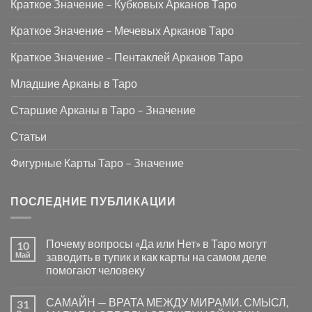
Краткое Значение – Кубковых Арканов Таро
Краткое Значение – Мечевых Арканов Таро
Краткое Значение – Пентаклей Арканов Таро
Младшие Арканы в Таро
Старшие Арканы в Таро – Значение
Статьи
Фигурные Карты Таро – Значение
ПОСЛЕДНИЕ ПУБЛИКАЦИИ
Почему вопросы «Да или Нет» в Таро могут
10
Май
заводить в тупик и как карты на самом деле
помогают человеку
Комментариев
к
нет
САМАЙН — ВРАТА МЕЖДУ МИРАМИ. СМЫСЛ,
31
записи
Почему