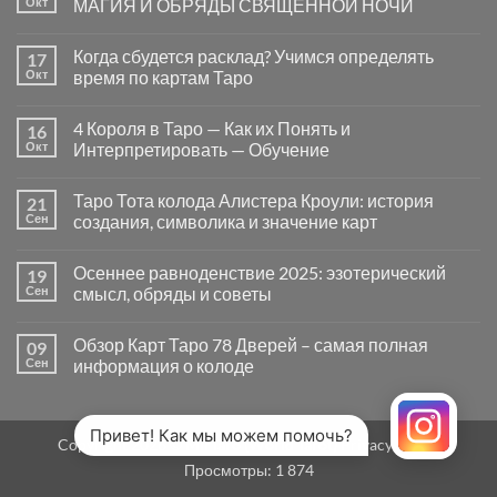
Окт
МАГИЯ И ОБРЯДЫ СВЯЩЕННОЙ НОЧИ
вопросы
«Да
Комментариев
или
к
нет
Когда сбудется расклад? Учимся определять
17
Нет»
записи
в
САМАЙН
Окт
время по картам Таро
Таро
—
могут
ВРАТА
Комментариев
заводить
МЕЖДУ
к
нет
4 Короля в Таро — Как их Понять и
16
в
МИРАМИ.
записи
тупик
СМЫСЛ,
Когда
Окт
Интерпретировать — Обучение
и
МАГИЯ
сбудется
как
И
расклад?
Комментариев
карты
ОБРЯДЫ
Учимся
к
нет
Таро Тота колода Алистера Кроули: история
21
на
СВЯЩЕННОЙ
определять
записи
самом
НОЧИ
время
4
Сен
создания, символика и значение карт
деле
по
Короля
помогают
картам
в
Комментариев
человеку
Таро
Таро
к
нет
Осеннее равноденствие 2025: эзотерический
19
—
записи
Как
Таро
Сен
смысл, обряды и советы
их
Тота
Понять
колода
Комментариев
и
Алистера
к
нет
Обзор Карт Таро 78 Дверей – самая полная
09
Интерпретировать
Кроули:
записи
—
история
Осеннее
Сен
информация о колоде
Обучение
создания,
равноденствие
символика
2025:
Комментариев
и
эзотерический
к
нет
значение
смысл,
записи
карт
обряды
Обзор
Привет! Как мы можем помочь?
Copyright 2026 ©
MirTaro (World Tarot)
Privacy Policy
и
Карт
советы
Таро
Просмотры:
1 874
78
Дверей