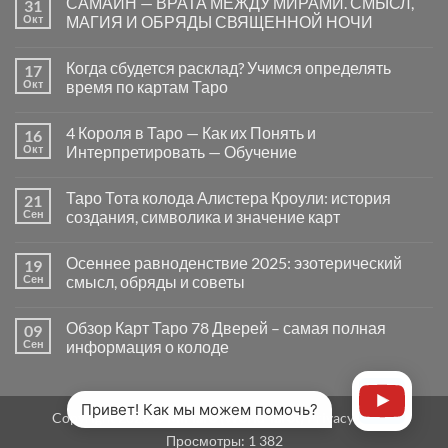
САМАЙН — ВРАТА МЕЖДУ МИРАМИ. СМЫСЛ,
31
записи
Почему
Окт
МАГИЯ И ОБРЯДЫ СВЯЩЕННОЙ НОЧИ
вопросы
«Да
Комментариев
или
к
нет
Когда сбудется расклад? Учимся определять
17
Нет»
записи
в
САМАЙН
Окт
время по картам Таро
Таро
—
могут
ВРАТА
Комментариев
заводить
МЕЖДУ
к
нет
4 Короля в Таро — Как их Понять и
16
в
МИРАМИ.
записи
тупик
СМЫСЛ,
Когда
Окт
Интерпретировать — Обучение
и
МАГИЯ
сбудется
как
И
расклад?
Комментариев
карты
ОБРЯДЫ
Учимся
к
нет
Таро Тота колода Алистера Кроули: история
21
на
СВЯЩЕННОЙ
определять
записи
самом
НОЧИ
время
4
Сен
создания, символика и значение карт
деле
по
Короля
помогают
картам
в
Комментариев
человеку
Таро
Таро
к
нет
Осеннее равноденствие 2025: эзотерический
19
—
записи
Как
Таро
Сен
смысл, обряды и советы
их
Тота
Понять
колода
Комментариев
и
Алистера
к
нет
Обзор Карт Таро 78 Дверей – самая полная
09
Интерпретировать
Кроули:
записи
—
история
Осеннее
Сен
информация о колоде
Обучение
создания,
равноденствие
символика
2025:
Комментариев
и
эзотерический
к
нет
значение
смысл,
записи
карт
обряды
Обзор
Привет! Как мы можем помочь?
Copyright 2026 ©
MirTaro (World Tarot)
Privacy Policy
и
Карт
советы
Таро
Просмотры:
1 382
78