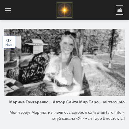
Skip
to
content
07
Июн
Марина Гонтаренко – Автор Сайта Мир Таро – mirtaro.info
Меня зовут Марина, и я являюсь автором сайта mirtaro.info и
ютуб канала «Учимся Таро Вместе». [...]