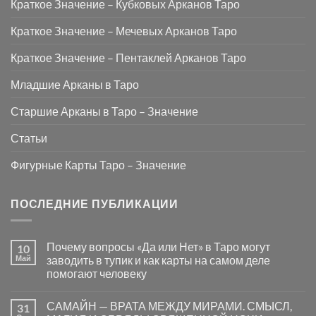
Краткое Значение – Кубковых Арканов Таро
Краткое Значение – Мечевых Арканов Таро
Краткое Значение – Пентаклей Арканов Таро
Младшие Арканы в Таро
Старшие Арканы в Таро – Значение
Статьи
Фигурные Карты Таро – Значение
ПОСЛЕДНИЕ ПУБЛИКАЦИИ
Почему вопросы «Да или Нет» в Таро могут
10
Май
заводить в тупик и как карты на самом деле
помогают человеку
Комментариев
к
нет
САМАЙН — ВРАТА МЕЖДУ МИРАМИ. СМЫСЛ,
31
записи
Почему