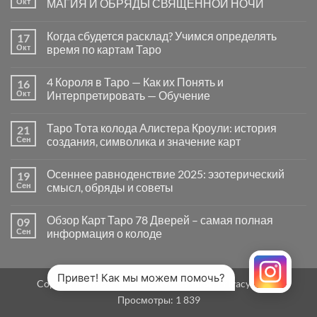
Окт
МАГИЯ И ОБРЯДЫ СВЯЩЕННОЙ НОЧИ
вопросы
«Да
Комментариев
или
к
нет
Когда сбудется расклад? Учимся определять
17
Нет»
записи
в
САМАЙН
Окт
время по картам Таро
Таро
—
могут
ВРАТА
Комментариев
заводить
МЕЖДУ
к
нет
4 Короля в Таро — Как их Понять и
16
в
МИРАМИ.
записи
тупик
СМЫСЛ,
Когда
Окт
Интерпретировать — Обучение
и
МАГИЯ
сбудется
как
И
расклад?
Комментариев
карты
ОБРЯДЫ
Учимся
к
нет
Таро Тота колода Алистера Кроули: история
21
на
СВЯЩЕННОЙ
определять
записи
самом
НОЧИ
время
4
Сен
создания, символика и значение карт
деле
по
Короля
помогают
картам
в
Комментариев
человеку
Таро
Таро
к
нет
Осеннее равноденствие 2025: эзотерический
19
—
записи
Как
Таро
Сен
смысл, обряды и советы
их
Тота
Понять
колода
Комментариев
и
Алистера
к
нет
Обзор Карт Таро 78 Дверей – самая полная
09
Интерпретировать
Кроули:
записи
—
история
Осеннее
Сен
информация о колоде
Обучение
создания,
равноденствие
символика
2025:
Комментариев
и
эзотерический
к
нет
значение
смысл,
записи
карт
обряды
Обзор
Привет! Как мы можем помочь?
Copyright 2026 ©
MirTaro (World Tarot)
Privacy Policy
и
Карт
советы
Таро
Просмотры:
1 839
78
Дверей