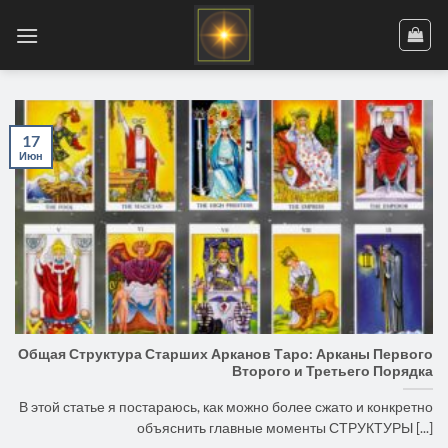
Skip
to
content
17
Июн
Общая Структура Старших Арканов Таро: Арканы Первого
Второго и Третьего Порядка
В этой статье я постараюсь, как можно более сжато и конкретно
объяснить главные моменты СТРУКТУРЫ [...]