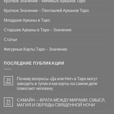
Краткое Значение – Мечевых Арканов Таро
Краткое Значение – Пентаклей Арканов Таро
Младшие Арканы в Таро
Старшие Арканы в Таро – Значение
Статьи
Фигурные Карты Таро – Значение
ПОСЛЕДНИЕ ПУБЛИКАЦИИ
Почему вопросы «Да или Нет» в Таро могут
10
Май
заводить в тупик и как карты на самом деле
помогают человеку
Комментариев
к
нет
САМАЙН — ВРАТА МЕЖДУ МИРАМИ. СМЫСЛ,
31
записи
Почему
Окт
МАГИЯ И ОБРЯДЫ СВЯЩЕННОЙ НОЧИ
вопросы
«Да
Комментариев
или
к
нет