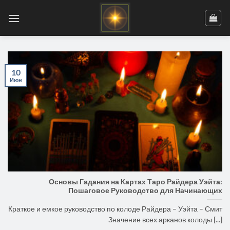
Skip
to
content
10
Июн
Основы Гадания на Картах Таро Райдера Уэйта:
Пошаговое Руководство для Начинающих
Краткое и емкое руководство по колоде Райдера – Уэйта – Смит
Значение всех арканов колоды [...]