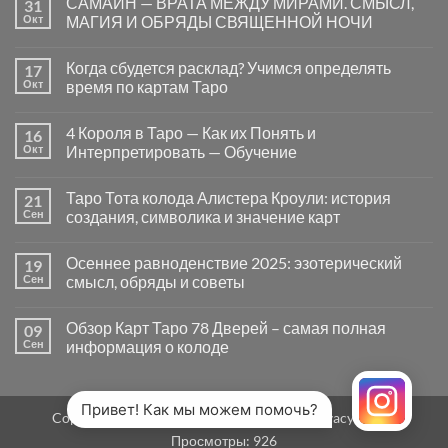
САМАЙН — ВРАТА МЕЖДУ МИРАМИ. СМЫСЛ,
31
записи
Почему
Окт
МАГИЯ И ОБРЯДЫ СВЯЩЕННОЙ НОЧИ
вопросы
«Да
Комментариев
или
к
нет
Когда сбудется расклад? Учимся определять
17
Нет»
записи
в
САМАЙН
Окт
время по картам Таро
Таро
—
могут
ВРАТА
Комментариев
заводить
МЕЖДУ
к
нет
4 Короля в Таро — Как их Понять и
16
в
МИРАМИ.
записи
тупик
СМЫСЛ,
Когда
Окт
Интерпретировать — Обучение
и
МАГИЯ
сбудется
как
И
расклад?
Комментариев
карты
ОБРЯДЫ
Учимся
к
нет
Таро Тота колода Алистера Кроули: история
21
на
СВЯЩЕННОЙ
определять
записи
самом
НОЧИ
время
4
Сен
создания, символика и значение карт
деле
по
Короля
помогают
картам
в
Комментариев
человеку
Таро
Таро
к
нет
Осеннее равноденствие 2025: эзотерический
19
—
записи
Как
Таро
Сен
смысл, обряды и советы
их
Тота
Понять
колода
Комментариев
и
Алистера
к
нет
Обзор Карт Таро 78 Дверей – самая полная
09
Интерпретировать
Кроули:
записи
—
история
Осеннее
Сен
информация о колоде
Обучение
создания,
равноденствие
символика
2025:
Комментариев
и
эзотерический
к
нет
значение
смысл,
записи
карт
обряды
Обзор
Привет! Как мы можем помочь?
Copyright 2026 ©
MirTaro (World Tarot)
Privacy Policy
и
Карт
советы
Таро
Просмотры:
926
78