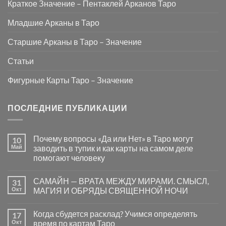
Краткое Значение – Пентаклей Арканов Таро
Младшие Арканы в Таро
Старшие Арканы в Таро – Значение
Статьи
Фигурные Карты Таро – Значение
ПОСЛЕДНИЕ ПУБЛИКАЦИИ
Почему вопросы «Да или Нет» в Таро могут
10
Май
заводить в тупик и как карты на самом деле
помогают человеку
Комментариев
к
нет
САМАЙН — ВРАТА МЕЖДУ МИРАМИ. СМЫСЛ,
31
записи
Почему
Окт
МАГИЯ И ОБРЯДЫ СВЯЩЕННОЙ НОЧИ
вопросы
«Да
Комментариев
или
к
нет
Когда сбудется расклад? Учимся определять
17
Нет»
записи
в
САМАЙН
Окт
время по картам Таро