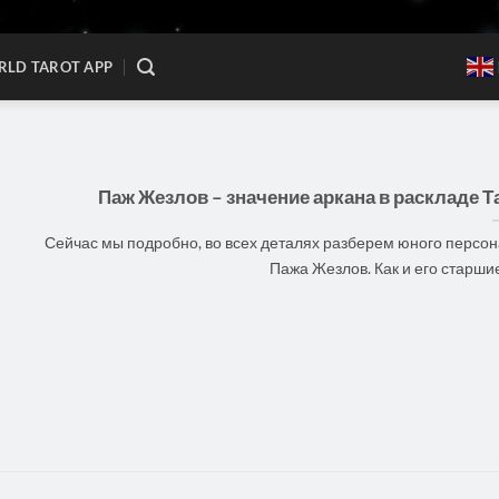
LD TAROT APP
Паж Жезлов – значение аркана в раскладе Т
Сейчас мы подробно, во всех деталях разберем юного персо
Пажа Жезлов. Как и его старшие [