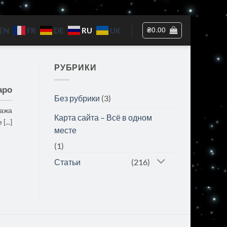
RU
₴
0.00
EN
FR
DE
UK
РУБРИКИ
аро
Без рубрики
(3)
нажа
Карта сайта – Всё в одном
...]
месте
(1)
Статьи
(216)