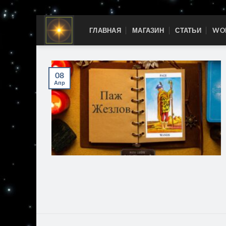
Skip
ГЛАВНАЯ
МАГАЗИН
СТАТЬИ
WOR
to
content
08
Апр