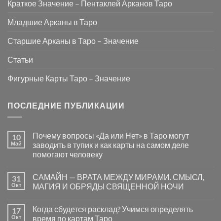
Краткое Значение – Пентаклей Арканов Таро
Младшие Арканы в Таро
Старшие Арканы в Таро – Значение
Статьи
Фигурные Карты Таро – Значение
ПОСЛЕДНИЕ ПУБЛИКАЦИИ
Почему вопросы «Да или Нет» в Таро могут
10
Май
заводить в тупик и как карты на самом деле
помогают человеку
Комментариев
к
нет
САМАЙН — ВРАТА МЕЖДУ МИРАМИ. СМЫСЛ,
31
записи
Почему
Окт
МАГИЯ И ОБРЯДЫ СВЯЩЕННОЙ НОЧИ
вопросы
«Да
Комментариев
или
к
нет
Когда сбудется расклад? Учимся определять
17
Нет»
записи
в
САМАЙН
Окт
время по картам Таро