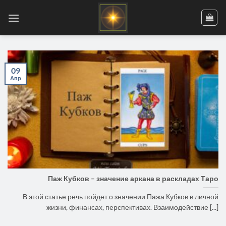
Skip
to
content
09
Апр
Паж Кубков – значение аркана в раскладах Таро
В этой статье речь пойдет о значении Пажа Кубков в личной
жизни, финансах, перспективах. Взаимодействие [...]