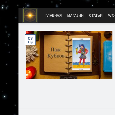
Skip
ГЛАВНАЯ
МАГАЗИН
СТАТЬИ
WOR
to
content
09
Апр