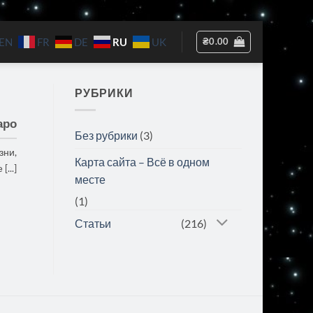
RU
₴
0.00
EN
FR
DE
UK
РУБРИКИ
аро
Без рубрики
(3)
зни,
Карта сайта – Всё в одном
...]
месте
(1)
Статьи
(216)