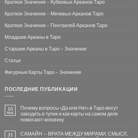
Краткое Значение – Кубковых Арканов Таро
Краткое Значение – Мечевых Арканов Таро
Краткое Значение – Пентаклей Арканов Таро
Младшие Арканы в Таро
Старшие Арканы в Таро – Значение
Статьи
Фигурные Карты Таро – Значение
ПОСЛЕДНИЕ ПУБЛИКАЦИИ
Почему вопросы «Да или Нет» в Таро могут
10
Май
заводить в тупик и как карты на самом деле
помогают человеку
Комментариев
к
нет
САМАЙН — ВРАТА МЕЖДУ МИРАМИ. СМЫСЛ,
31
записи
Почему