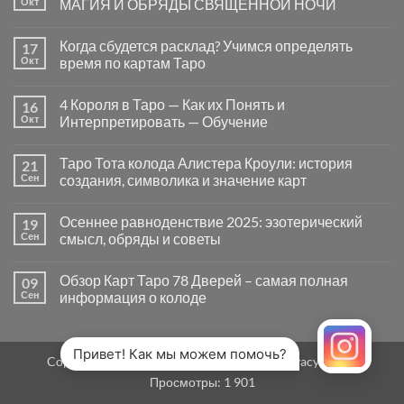
Окт
МАГИЯ И ОБРЯДЫ СВЯЩЕННОЙ НОЧИ
вопросы
«Да
Комментариев
или
к
нет
Когда сбудется расклад? Учимся определять
17
Нет»
записи
в
САМАЙН
Окт
время по картам Таро
Таро
—
могут
ВРАТА
Комментариев
заводить
МЕЖДУ
к
нет
4 Короля в Таро — Как их Понять и
16
в
МИРАМИ.
записи
тупик
СМЫСЛ,
Когда
Окт
Интерпретировать — Обучение
и
МАГИЯ
сбудется
как
И
расклад?
Комментариев
карты
ОБРЯДЫ
Учимся
к
нет
Таро Тота колода Алистера Кроули: история
21
на
СВЯЩЕННОЙ
определять
записи
самом
НОЧИ
время
4
Сен
создания, символика и значение карт
деле
по
Короля
помогают
картам
в
Комментариев
человеку
Таро
Таро
к
нет
Осеннее равноденствие 2025: эзотерический
19
—
записи
Как
Таро
Сен
смысл, обряды и советы
их
Тота
Понять
колода
Комментариев
и
Алистера
к
нет
Обзор Карт Таро 78 Дверей – самая полная
09
Интерпретировать
Кроули:
записи
—
история
Осеннее
Сен
информация о колоде
Обучение
создания,
равноденствие
символика
2025:
Комментариев
и
эзотерический
к
нет
значение
смысл,
записи
карт
обряды
Обзор
Привет! Как мы можем помочь?
Copyright 2026 ©
MirTaro (World Tarot)
Privacy Policy
и
Карт
советы
Таро
Просмотры:
1 901
78
Дверей