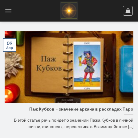
Skip
to
content
09
Апр
Паж Кубков – значение аркана в раскладах Таро
В этой статье речь пойдет о значении Пажа Кубков в личной
жизни, финансах, перспективах. Взаимодействие [...]