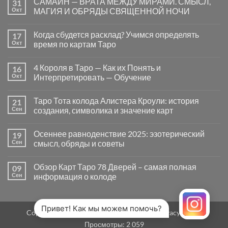
САМАЙН — ВРАТА МЕЖДУ МИРАМИ. СМЫСЛ,
31
записи
Почему
Окт
МАГИЯ И ОБРЯДЫ СВЯЩЕННОЙ НОЧИ
вопросы
«Да
Комментариев
или
к
нет
Когда сбудется расклад? Учимся определять
17
Нет»
записи
в
САМАЙН
Окт
время по картам Таро
Таро
—
могут
ВРАТА
Комментариев
заводить
МЕЖДУ
к
нет
4 Короля в Таро — Как их Понять и
16
в
МИРАМИ.
записи
тупик
СМЫСЛ,
Когда
Окт
Интерпретировать — Обучение
и
МАГИЯ
сбудется
как
И
расклад?
Комментариев
карты
ОБРЯДЫ
Учимся
к
нет
Таро Тота колода Алистера Кроули: история
21
на
СВЯЩЕННОЙ
определять
записи
самом
НОЧИ
время
4
Сен
создания, символика и значение карт
деле
по
Короля
помогают
картам
в
Комментариев
человеку
Таро
Таро
к
нет
Осеннее равноденствие 2025: эзотерический
19
—
записи
Как
Таро
Сен
смысл, обряды и советы
их
Тота
Понять
колода
Комментариев
и
Алистера
к
нет
Обзор Карт Таро 78 Дверей – самая полная
09
Интерпретировать
Кроули:
записи
—
история
Осеннее
Сен
информация о колоде
Обучение
создания,
равноденствие
символика
2025:
Комментариев
и
эзотерический
к
нет
значение
смысл,
записи
карт
обряды
Обзор
Привет! Как мы можем помочь?
Copyright 2026 ©
MirTaro (World Tarot)
Privacy Policy
и
Карт
советы
Таро
Просмотры:
2 059
78