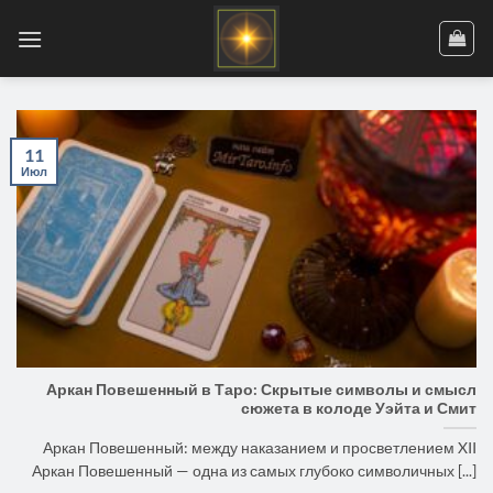
Skip
to
content
11
Июл
Аркан Повешенный в Таро: Скрытые символы и смысл
сюжета в колоде Уэйта и Смит
Аркан Повешенный: между наказанием и просветлением XII
Аркан Повешенный — одна из самых глубоко символичных [...]