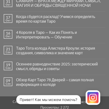
САМАЙН — ВРАТА МЕЖДУ МИРАМИ. СМЫСЛ,
31
записи
Почему
Окт
МАГИЯ И ОБРЯДЫ СВЯЩЕННОЙ НОЧИ
вопросы
«Да
Комментариев
или
к
нет
Когда сбудется расклад? Учимся определять
17
Нет»
записи
в
САМАЙН
Окт
время по картам Таро
Таро
—
могут
ВРАТА
Комментариев
заводить
МЕЖДУ
к
нет
4 Короля в Таро — Как их Понять и
16
в
МИРАМИ.
записи
тупик
СМЫСЛ,
Когда
Окт
Интерпретировать — Обучение
и
МАГИЯ
сбудется
как
И
расклад?
Комментариев
карты
ОБРЯДЫ
Учимся
к
нет
Таро Тота колода Алистера Кроули: история
21
на
СВЯЩЕННОЙ
определять
записи
самом
НОЧИ
время
4
Сен
создания, символика и значение карт
деле
по
Короля
помогают
картам
в
Комментариев
человеку
Таро
Таро
к
нет
Осеннее равноденствие 2025: эзотерический
19
—
записи
Как
Таро
Сен
смысл, обряды и советы
их
Тота
Понять
колода
Комментариев
и
Алистера
к
нет
Обзор Карт Таро 78 Дверей – самая полная
09
Интерпретировать
Кроули:
записи
—
история
Осеннее
Сен
информация о колоде
Обучение
создания,
равноденствие
символика
2025:
Комментариев
и
эзотерический
к
нет
значение
смысл,
записи
карт
обряды
Обзор
Привет! Как мы можем помочь?
Copyright 2026 ©
MirTaro (World Tarot)
Privacy Policy
и
Карт
советы
Таро
Просмотры:
2 272
78