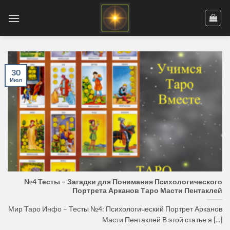
Skip
to
content
30
Июл
№4 Тесты – Загадки для Понимания Психологического
Портрета Арканов Таро Масти Пентаклей
Мир Таро Инфо – Тесты №4: Психологический Портрет Арканов
Масти Пентаклей В этой статье я [...]