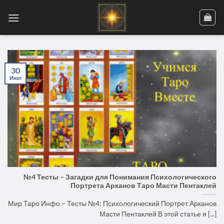
Skip
to
content
30
Июл
№4 Тесты – Загадки для Понимания Психологического
Портрета Арканов Таро Масти Пентаклей
Мир Таро Инфо – Тесты №4: Психологический Портрет Арканов
Масти Пентаклей В этой статье я [...]