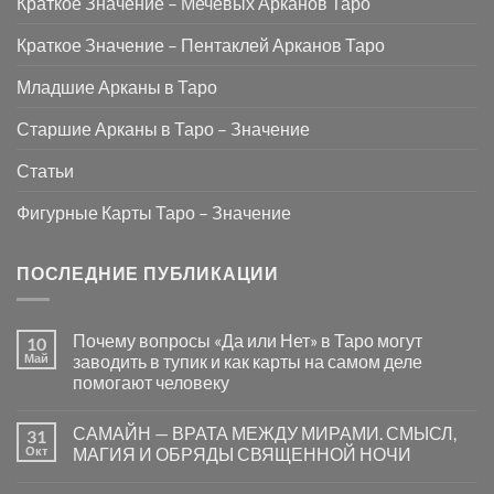
Краткое Значение – Мечевых Арканов Таро
Краткое Значение – Пентаклей Арканов Таро
Младшие Арканы в Таро
Старшие Арканы в Таро – Значение
Статьи
Фигурные Карты Таро – Значение
ПОСЛЕДНИЕ ПУБЛИКАЦИИ
Почему вопросы «Да или Нет» в Таро могут
10
Май
заводить в тупик и как карты на самом деле
помогают человеку
Комментариев
к
нет
САМАЙН — ВРАТА МЕЖДУ МИРАМИ. СМЫСЛ,
31
записи
Почему
Окт
МАГИЯ И ОБРЯДЫ СВЯЩЕННОЙ НОЧИ
вопросы
«Да
Комментариев
или
к
нет