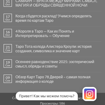
САМАЙН — ВРАТА МЕЖДУ МИРАМИ. СМЫСЛ,
31
записи
Почему
Окт
МАГИЯ И ОБРЯДЫ СВЯЩЕННОЙ НОЧИ
вопросы
«Да
Комментариев
или
к
нет
Когда сбудется расклад? Учимся определять
17
Нет»
записи
в
САМАЙН
Окт
время по картам Таро
Таро
—
могут
ВРАТА
Комментариев
заводить
МЕЖДУ
к
нет
4 Короля в Таро — Как их Понять и
16
в
МИРАМИ.
записи
тупик
СМЫСЛ,
Когда
Окт
Интерпретировать — Обучение
и
МАГИЯ
сбудется
как
И
расклад?
Комментариев
карты
ОБРЯДЫ
Учимся
к
нет
Таро Тота колода Алистера Кроули: история
21
на
СВЯЩЕННОЙ
определять
записи
самом
НОЧИ
время
4
Сен
создания, символика и значение карт
деле
по
Короля
помогают
картам
в
Комментариев
человеку
Таро
Таро
к
нет
Осеннее равноденствие 2025: эзотерический
19
—
записи
Как
Таро
Сен
смысл, обряды и советы
их
Тота
Понять
колода
Комментариев
и
Алистера
к
нет
Обзор Карт Таро 78 Дверей – самая полная
09
Интерпретировать
Кроули:
записи
—
история
Осеннее
Сен
информация о колоде
Обучение
создания,
равноденствие
символика
2025:
Комментариев
и
эзотерический
к
нет
значение
смысл,
записи
карт
обряды
Обзор
Привет! Как мы можем помочь?
Copyright 2026 ©
MirTaro (World Tarot)
Privacy Policy
и
Карт
советы
Таро
Просмотры:
586
78