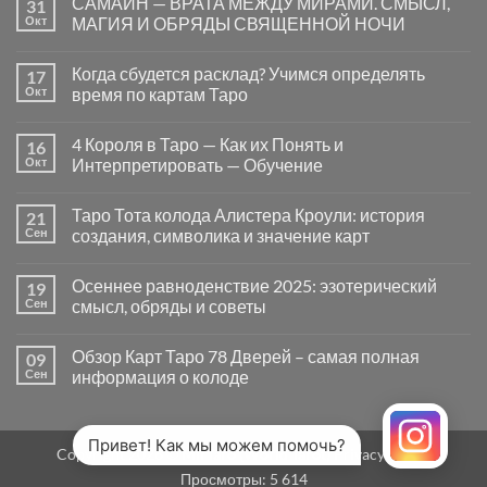
САМАЙН — ВРАТА МЕЖДУ МИРАМИ. СМЫСЛ,
31
записи
Почему
Окт
МАГИЯ И ОБРЯДЫ СВЯЩЕННОЙ НОЧИ
вопросы
«Да
Комментариев
или
к
нет
Когда сбудется расклад? Учимся определять
17
Нет»
записи
в
САМАЙН
Окт
время по картам Таро
Таро
—
могут
ВРАТА
Комментариев
заводить
МЕЖДУ
к
нет
4 Короля в Таро — Как их Понять и
16
в
МИРАМИ.
записи
тупик
СМЫСЛ,
Когда
Окт
Интерпретировать — Обучение
и
МАГИЯ
сбудется
как
И
расклад?
Комментариев
карты
ОБРЯДЫ
Учимся
к
нет
Таро Тота колода Алистера Кроули: история
21
на
СВЯЩЕННОЙ
определять
записи
самом
НОЧИ
время
4
Сен
создания, символика и значение карт
деле
по
Короля
помогают
картам
в
Комментариев
человеку
Таро
Таро
к
нет
Осеннее равноденствие 2025: эзотерический
19
—
записи
Как
Таро
Сен
смысл, обряды и советы
их
Тота
Понять
колода
Комментариев
и
Алистера
к
нет
Обзор Карт Таро 78 Дверей – самая полная
09
Интерпретировать
Кроули:
записи
—
история
Осеннее
Сен
информация о колоде
Обучение
создания,
равноденствие
символика
2025:
Комментариев
и
эзотерический
к
нет
значение
смысл,
записи
карт
обряды
Обзор
Привет! Как мы можем помочь?
Copyright 2026 ©
MirTaro (World Tarot)
Privacy Policy
и
Карт
советы
Таро
Просмотры:
5 614
78