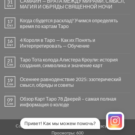
САМАЙН — ВРАТА МЕЖДУ МИРАМИ. СМЫСЛ,
31
записи
Почему
Окт
МАГИЯ И ОБРЯДЫ СВЯЩЕННОЙ НОЧИ
вопросы
«Да
Комментариев
или
к
нет
Когда сбудется расклад? Учимся определять
17
Нет»
записи
в
САМАЙН
Окт
время по картам Таро
Таро
—
могут
ВРАТА
Комментариев
заводить
МЕЖДУ
к
нет
4 Короля в Таро — Как их Понять и
16
в
МИРАМИ.
записи
тупик
СМЫСЛ,
Когда
Окт
Интерпретировать — Обучение
и
МАГИЯ
сбудется
как
И
расклад?
Комментариев
карты
ОБРЯДЫ
Учимся
к
нет
Таро Тота колода Алистера Кроули: история
21
на
СВЯЩЕННОЙ
определять
записи
самом
НОЧИ
время
4
Сен
создания, символика и значение карт
деле
по
Короля
помогают
картам
в
Комментариев
человеку
Таро
Таро
к
нет
Осеннее равноденствие 2025: эзотерический
19
—
записи
Как
Таро
Сен
смысл, обряды и советы
их
Тота
Понять
колода
Комментариев
и
Алистера
к
нет
Обзор Карт Таро 78 Дверей – самая полная
09
Интерпретировать
Кроули:
записи
—
история
Осеннее
Сен
информация о колоде
Обучение
создания,
равноденствие
символика
2025:
Комментариев
и
эзотерический
к
нет
значение
смысл,
записи
карт
обряды
Обзор
Привет! Как мы можем помочь?
Copyright 2026 ©
MirTaro (World Tarot)
Privacy Policy
и
Карт
советы
Таро
Просмотры:
600
78