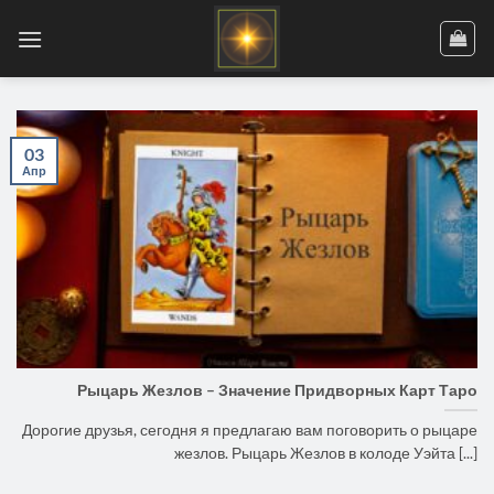
Skip
to
content
03
Апр
Рыцарь Жезлов – Значение Придворных Карт Таро
Дорогие друзья, сегодня я предлагаю вам поговорить о рыцаре
жезлов. Рыцарь Жезлов в колоде Уэйта [...]