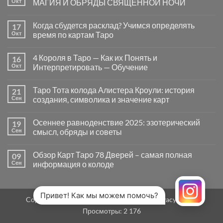
Окт
МАГИЯ И ОБРЯДЫ СВЯЩЕННОЙ НОЧИ
вопросы
«Да
Комментариев
или
к
нет
Когда сбудется расклад? Учимся определять
17
Нет»
записи
в
САМАЙН
Окт
время по картам Таро
Таро
—
могут
ВРАТА
Комментариев
заводить
МЕЖДУ
к
нет
4 Короля в Таро — Как их Понять и
16
в
МИРАМИ.
записи
тупик
СМЫСЛ,
Когда
Окт
Интерпретировать — Обучение
и
МАГИЯ
сбудется
как
И
расклад?
Комментариев
карты
ОБРЯДЫ
Учимся
к
нет
Таро Тота колода Алистера Кроули: история
21
на
СВЯЩЕННОЙ
определять
записи
самом
НОЧИ
время
4
Сен
создания, символика и значение карт
деле
по
Короля
помогают
картам
в
Комментариев
человеку
Таро
Таро
к
нет
Осеннее равноденствие 2025: эзотерический
19
—
записи
Как
Таро
Сен
смысл, обряды и советы
их
Тота
Понять
колода
Комментариев
и
Алистера
к
нет
Обзор Карт Таро 78 Дверей – самая полная
09
Интерпретировать
Кроули:
записи
—
история
Осеннее
Сен
информация о колоде
Обучение
создания,
равноденствие
символика
2025:
Комментариев
и
эзотерический
к
нет
значение
смысл,
записи
карт
обряды
Обзор
Привет! Как мы можем помочь?
Copyright 2026 ©
MirTaro (World Tarot)
Privacy Policy
и
Карт
советы
Таро
Просмотры:
2 176
78
Дверей