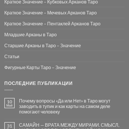
Краткое Значение – Кубковых Арканов Таро
Краткое Значение – Мечевых Арканов Таро
Краткое Значение – Пентаклей Арканов Таро
Младшие Арканы в Таро
Старшие Арканы в Таро – Значение
Статьи
Фигурные Карты Таро – Значение
ПОСЛЕДНИЕ ПУБЛИКАЦИИ
Почему вопросы «Да или Нет» в Таро могут
10
Май
заводить в тупик и как карты на самом деле
помогают человеку
Комментариев
к
нет
САМАЙН — ВРАТА МЕЖДУ МИРАМИ. СМЫСЛ,
31
записи
Почему