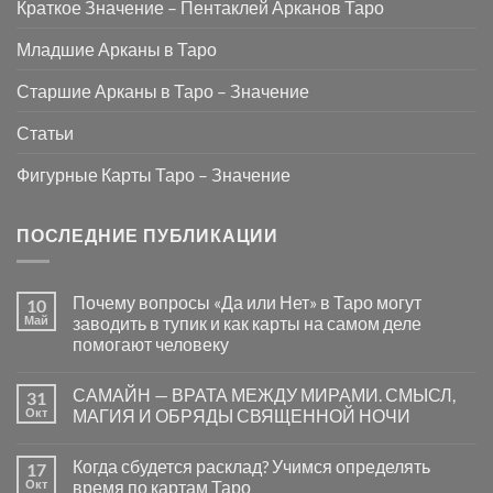
Краткое Значение – Пентаклей Арканов Таро
Младшие Арканы в Таро
Старшие Арканы в Таро – Значение
Статьи
Фигурные Карты Таро – Значение
ПОСЛЕДНИЕ ПУБЛИКАЦИИ
Почему вопросы «Да или Нет» в Таро могут
10
Май
заводить в тупик и как карты на самом деле
помогают человеку
Комментариев
к
нет
САМАЙН — ВРАТА МЕЖДУ МИРАМИ. СМЫСЛ,
31
записи
Почему
Окт
МАГИЯ И ОБРЯДЫ СВЯЩЕННОЙ НОЧИ
вопросы
«Да
Комментариев
или
к
нет
Когда сбудется расклад? Учимся определять
17
Нет»
записи
в
САМАЙН
Окт
время по картам Таро