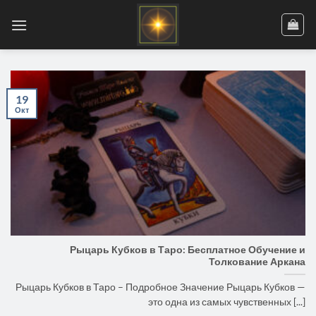
Skip
to
content
19
Окт
Рыцарь Кубков в Таро: Бесплатное Обучение и
Толкование Аркана
Рыцарь Кубков в Таро – Подробное Значение Рыцарь Кубков —
это одна из самых чувственных [...]