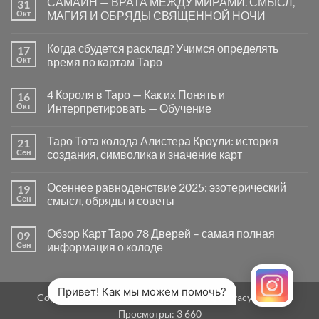
САМАЙН — ВРАТА МЕЖДУ МИРАМИ. СМЫСЛ,
31
записи
Почему
Окт
МАГИЯ И ОБРЯДЫ СВЯЩЕННОЙ НОЧИ
вопросы
«Да
Комментариев
или
к
нет
Когда сбудется расклад? Учимся определять
17
Нет»
записи
в
САМАЙН
Окт
время по картам Таро
Таро
—
могут
ВРАТА
Комментариев
заводить
МЕЖДУ
к
нет
4 Короля в Таро — Как их Понять и
16
в
МИРАМИ.
записи
тупик
СМЫСЛ,
Когда
Окт
Интерпретировать — Обучение
и
МАГИЯ
сбудется
как
И
расклад?
Комментариев
карты
ОБРЯДЫ
Учимся
к
нет
Таро Тота колода Алистера Кроули: история
21
на
СВЯЩЕННОЙ
определять
записи
самом
НОЧИ
время
4
Сен
создания, символика и значение карт
деле
по
Короля
помогают
картам
в
Комментариев
человеку
Таро
Таро
к
нет
Осеннее равноденствие 2025: эзотерический
19
—
записи
Как
Таро
Сен
смысл, обряды и советы
их
Тота
Понять
колода
Комментариев
и
Алистера
к
нет
Обзор Карт Таро 78 Дверей – самая полная
09
Интерпретировать
Кроули:
записи
—
история
Осеннее
Сен
информация о колоде
Обучение
создания,
равноденствие
символика
2025:
Комментариев
и
эзотерический
к
нет
значение
смысл,
записи
карт
обряды
Обзор
Привет! Как мы можем помочь?
Copyright 2026 ©
MirTaro (World Tarot)
Privacy Policy
и
Карт
советы
Таро
Просмотры:
3 660
78