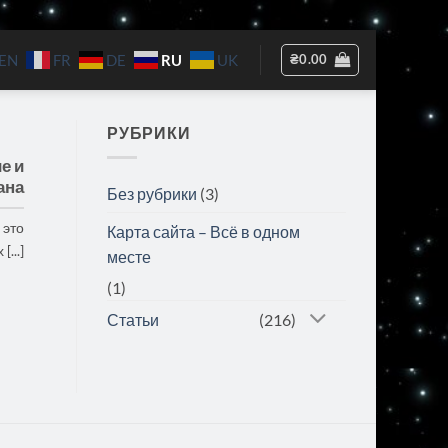
RU
₴
0.00
EN
FR
DE
UK
РУБРИКИ
е и
ана
Без рубрики
(3)
 это
Карта сайта – Всё в одном
...]
месте
(1)
Статьи
(216)