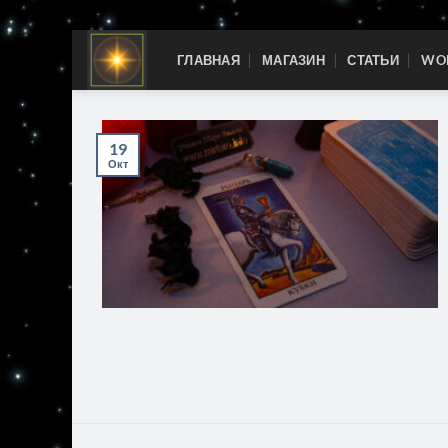
Skip
ГЛАВНАЯ
МАГАЗИН
СТАТЬИ
WOR
to
content
19
Окт