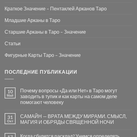
Краткое Значение – Пентаклей Арканов Таро
Младшие Арканы в Таро
Старшие Арканы в Таро – Значение
Статьи
Фигурные Карты Таро – Значение
ПОСЛЕДНИЕ ПУБЛИКАЦИИ
Почему вопросы «Да или Нет» в Таро могут
10
Май
заводить в тупик и как карты на самом деле
помогают человеку
Комментариев
к
нет
САМАЙН — ВРАТА МЕЖДУ МИРАМИ. СМЫСЛ,
31
записи
Почему
Окт
МАГИЯ И ОБРЯДЫ СВЯЩЕННОЙ НОЧИ
вопросы
«Да
Комментариев
или
к
нет
Когда сбудется расклад? Учимся определять
17
Нет»
записи