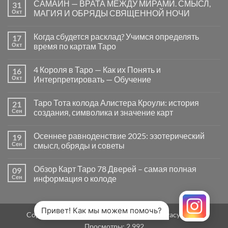
САМАЙН — ВРАТА МЕЖДУ МИРАМИ. СМЫСЛ,
31
записи
Почему
Окт
МАГИЯ И ОБРЯДЫ СВЯЩЕННОЙ НОЧИ
вопросы
«Да
Комментариев
или
к
нет
Когда сбудется расклад? Учимся определять
17
Нет»
записи
в
САМАЙН
Окт
время по картам Таро
Таро
—
могут
ВРАТА
Комментариев
заводить
МЕЖДУ
к
нет
4 Короля в Таро — Как их Понять и
16
в
МИРАМИ.
записи
тупик
СМЫСЛ,
Когда
Окт
Интерпретировать — Обучение
и
МАГИЯ
сбудется
как
И
расклад?
Комментариев
карты
ОБРЯДЫ
Учимся
к
нет
Таро Тота колода Алистера Кроули: история
21
на
СВЯЩЕННОЙ
определять
записи
самом
НОЧИ
время
4
Сен
создания, символика и значение карт
деле
по
Короля
помогают
картам
в
Комментариев
человеку
Таро
Таро
к
нет
Осеннее равноденствие 2025: эзотерический
19
—
записи
Как
Таро
Сен
смысл, обряды и советы
их
Тота
Понять
колода
Комментариев
и
Алистера
к
нет
Обзор Карт Таро 78 Дверей – самая полная
09
Интерпретировать
Кроули:
записи
—
история
Осеннее
Сен
информация о колоде
Обучение
создания,
равноденствие
символика
2025:
Комментариев
и
эзотерический
к
нет
значение
смысл,
записи
карт
обряды
Обзор
Привет! Как мы можем помочь?
Copyright 2026 ©
MirTaro (World Tarot)
Privacy Policy
и
Карт
советы
Таро
Просмотры:
2 992