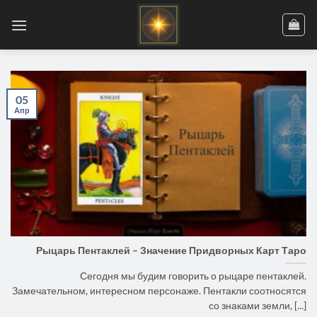
Skip
to
content
05
Апр
Рыцарь Пентаклей – Значение Придворных Карт Таро
Сегодня мы будим говорить о рыцаре пентаклей.
Замечательном, интересном персонаже. Пентакли соотносятся
со знаками земли, [...]