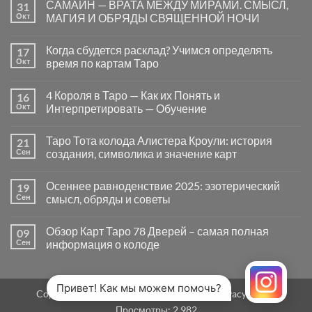
САМАЙН — ВРАТА МЕЖДУ МИРАМИ. СМЫСЛ,
31
записи
Почему
Окт
МАГИЯ И ОБРЯДЫ СВЯЩЕННОЙ НОЧИ
вопросы
«Да
Комментариев
или
к
нет
Когда сбудется расклад? Учимся определять
17
Нет»
записи
в
САМАЙН
Окт
время по картам Таро
Таро
—
могут
ВРАТА
Комментариев
заводить
МЕЖДУ
к
нет
4 Короля в Таро — Как их Понять и
16
в
МИРАМИ.
записи
тупик
СМЫСЛ,
Когда
Окт
Интерпретировать — Обучение
и
МАГИЯ
сбудется
как
И
расклад?
Комментариев
карты
ОБРЯДЫ
Учимся
к
нет
Таро Тота колода Алистера Кроули: история
21
на
СВЯЩЕННОЙ
определять
записи
самом
НОЧИ
время
4
Сен
создания, символика и значение карт
деле
по
Короля
помогают
картам
в
Комментариев
человеку
Таро
Таро
к
нет
Осеннее равноденствие 2025: эзотерический
19
—
записи
Как
Таро
Сен
смысл, обряды и советы
их
Тота
Понять
колода
Комментариев
и
Алистера
к
нет
Обзор Карт Таро 78 Дверей – самая полная
09
Интерпретировать
Кроули:
записи
—
история
Осеннее
Сен
информация о колоде
Обучение
создания,
равноденствие
символика
2025:
Комментариев
и
эзотерический
к
нет
значение
смысл,
записи
карт
обряды
Обзор
Привет! Как мы можем помочь?
Copyright 2026 ©
MirTaro (World Tarot)
Privacy Policy
и
Карт
советы
Таро
Просмотры:
2 982