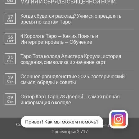
Окт
МАГИЯ И ОБРЯДЫ СВЯЩЕННОЙ НОЧИ
вопросы
«Да
Комментариев
или
к
нет
Когда сбудется расклад? Учимся определять
17
Нет»
записи
в
САМАЙН
Окт
время по картам Таро
Таро
—
могут
ВРАТА
Комментариев
заводить
МЕЖДУ
к
нет
4 Короля в Таро — Как их Понять и
16
в
МИРАМИ.
записи
тупик
СМЫСЛ,
Когда
Окт
Интерпретировать — Обучение
и
МАГИЯ
сбудется
как
И
расклад?
Комментариев
карты
ОБРЯДЫ
Учимся
к
нет
Таро Тота колода Алистера Кроули: история
21
на
СВЯЩЕННОЙ
определять
записи
самом
НОЧИ
время
4
Сен
создания, символика и значение карт
деле
по
Короля
помогают
картам
в
Комментариев
человеку
Таро
Таро
к
нет
Осеннее равноденствие 2025: эзотерический
19
—
записи
Как
Таро
Сен
смысл, обряды и советы
их
Тота
Понять
колода
Комментариев
и
Алистера
к
нет
Обзор Карт Таро 78 Дверей – самая полная
09
Интерпретировать
Кроули:
записи
—
история
Осеннее
Сен
информация о колоде
Обучение
создания,
равноденствие
символика
2025:
Комментариев
и
эзотерический
к
нет
значение
смысл,
записи
карт
обряды
Обзор
Привет! Как мы можем помочь?
Copyright 2026 ©
MirTaro (World Tarot)
Privacy Policy
и
Карт
советы
Таро
Просмотры:
2 717
78
Дверей