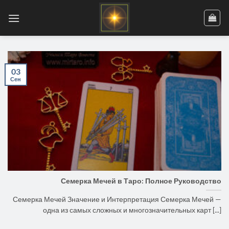
Skip
to
content
03
Сен
Семерка Мечей в Таро: Полное Руководство
Семерка Мечей Значение и Интерпретация Семерка Мечей —
одна из самых сложных и многозначительных карт [...]