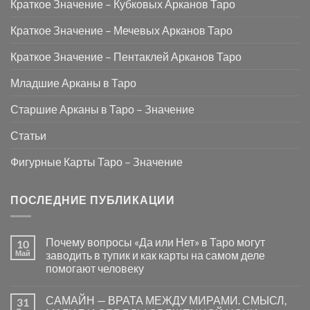
Краткое Значение – Кубковых Арканов Таро
Краткое Значение – Мечевых Арканов Таро
Краткое Значение – Пентаклей Арканов Таро
Младшие Арканы в Таро
Старшие Арканы в Таро – Значение
Статьи
Фигурные Карты Таро – Значение
ПОСЛЕДНИЕ ПУБЛИКАЦИИ
Почему вопросы «Да или Нет» в Таро могут
10
Май
заводить в тупик и как карты на самом деле
помогают человеку
Комментариев
к
нет
САМАЙН — ВРАТА МЕЖДУ МИРАМИ. СМЫСЛ,
31
записи
Почему