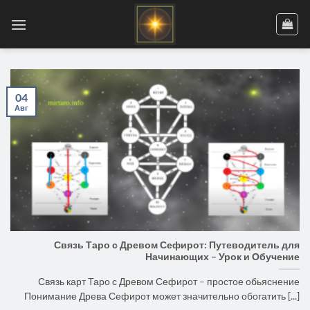
Skip
to
content
04
Авг
Связь Таро с Древом Сефирот: Путеводитель для
Начинающих – Урок и Обучение
Связь карт Таро с Древом Сефирот – простое обьяснение
Понимание Древа Сефирот может значительно обогатить [...]