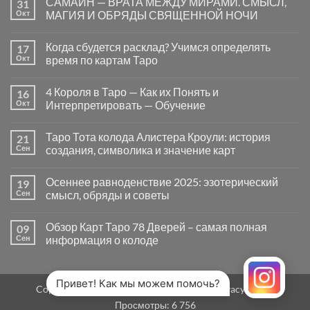
САМАЙН — ВРАТА МЕЖДУ МИРАМИ. СМЫСЛ,
31
записи
Почему
Окт
МАГИЯ И ОБРЯДЫ СВЯЩЕННОЙ НОЧИ
вопросы
«Да
Комментариев
или
к
нет
Когда сбудется расклад? Учимся определять
17
Нет»
записи
в
САМАЙН
Окт
время по картам Таро
Таро
—
могут
ВРАТА
Комментариев
заводить
МЕЖДУ
к
нет
4 Короля в Таро — Как их Понять и
16
в
МИРАМИ.
записи
тупик
СМЫСЛ,
Когда
Окт
Интерпретировать — Обучение
и
МАГИЯ
сбудется
как
И
расклад?
Комментариев
карты
ОБРЯДЫ
Учимся
к
нет
Таро Тота колода Алистера Кроули: история
21
на
СВЯЩЕННОЙ
определять
записи
самом
НОЧИ
время
4
Сен
создания, символика и значение карт
деле
по
Короля
помогают
картам
в
Комментариев
человеку
Таро
Таро
к
нет
Осеннее равноденствие 2025: эзотерический
19
—
записи
Как
Таро
Сен
смысл, обряды и советы
их
Тота
Понять
колода
Комментариев
и
Алистера
к
нет
Обзор Карт Таро 78 Дверей – самая полная
09
Интерпретировать
Кроули:
записи
—
история
Осеннее
Сен
информация о колоде
Обучение
создания,
равноденствие
символика
2025:
Комментариев
и
эзотерический
к
нет
значение
смысл,
записи
карт
обряды
Обзор
Привет! Как мы можем помочь?
Copyright 2026 ©
MirTaro (World Tarot)
Privacy Policy
и
Карт
советы
Таро
Просмотры:
6 756
78